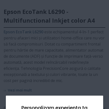
Epson EcoTank L6290 -
Multifunctional Inkjet color A4
Epson EcoTank L6290
este echipamentul 4-în-1 perfect
pentru afaceri mici și utilizatori home-office care nu vor
să facă compromisuri. Dotat cu compartiment frontal
pentru hârtie de mare capacitate, alimentator automat
de documente (ADF) și funcție de imprimare față-verso
automată, acest model reîncărcabil redefinește
eficiența. Tehnologia PrecisionCore asigură o calitate
excepțională a textului și culori vibrante, toate la un
cost per pagină incredibil de mic.
Vezi mai mult
Personalizam experienta ta
Detalii tehnice