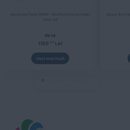
100%
Epson EcoTank L5590 - Multifunctional Inkjet
Epson EcoTan
color A4
de la:
1160
Lei
00
Vezi mai mult