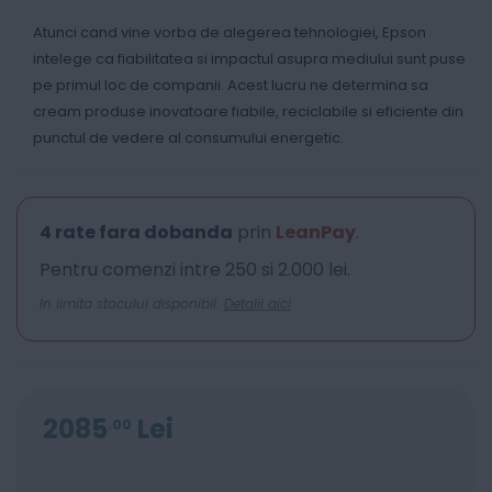
Atunci cand vine vorba de alegerea tehnologiei, Epson
intelege ca fiabilitatea si impactul asupra mediului sunt puse
pe primul loc de companii. Acest lucru ne determina sa
cream produse inovatoare fiabile, reciclabile si eficiente din
punctul de vedere al consumului energetic.
4 rate fara dobanda
prin
LeanPay
.
Pentru comenzi intre 250 si 2.000 lei.
In limita stocului disponibil.
Detalii aici
2085
Lei
00