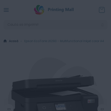
Coșul
Acasă
Epson EcoTank L6290 - Multifunctional Inkjet color A4