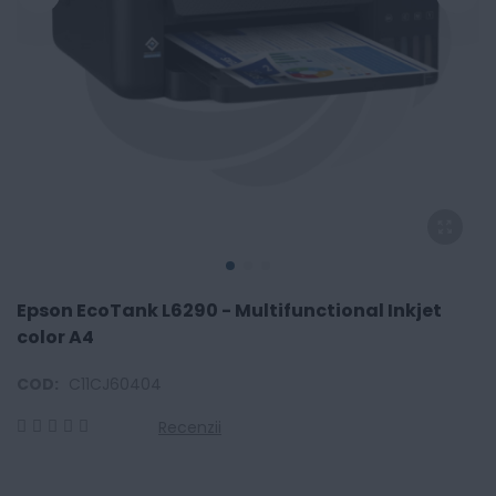
Epson EcoTank L6290 - Multifunctional Inkjet
color A4
COD:
C11CJ60404
Recenzii
0
100
% of