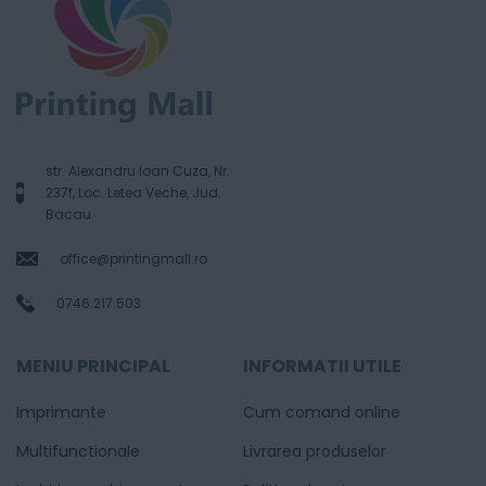
str. Alexandru Ioan Cuza, Nr.
237f, Loc. Letea Veche, Jud.
Bacau
office@printingmall.ro
0746.217.503
MENIU PRINCIPAL
INFORMATII UTILE
Imprimante
Cum comand online
Multifunctionale
Livrarea produselor