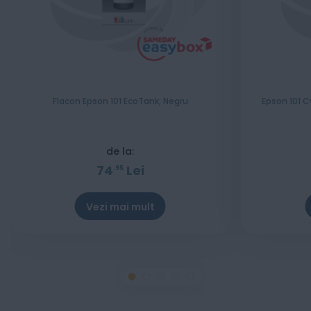
Flacon Epson 101 EcoTank, Negru
Epson 101 C
de la:
74
Lei
95
Vezi mai mult