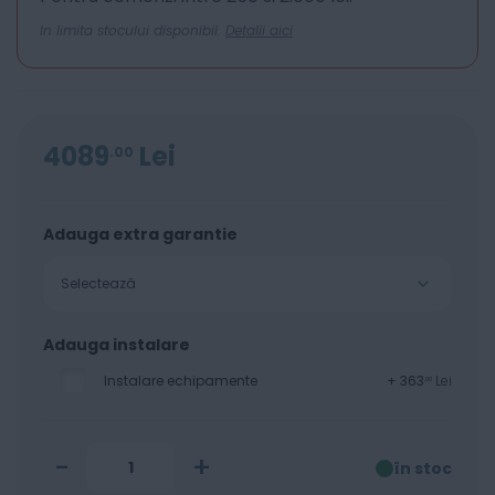
In limita stocului disponibil.
Detalii aici
4089
Lei
00
Adauga extra garantie
Selectează
Adauga instalare
Instalare echipamente
+
363
Lei
00
-
+
în stoc