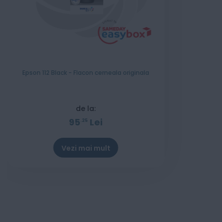
Epson 112 Black - Flacon cerneala originala
de la:
95
Lei
25
Vezi mai mult