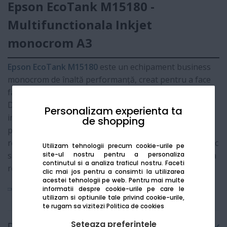
Epson EcoTank M15180 -
Multifunctionala Inkjet
monocrom A3
Epson EcoTank M15180
este un echipament business
monocrom de înaltă performanță, creat pentru a face
față celor mai exigente sarcini de birou în format
A3+
.
Datorită tehnologiei
Heat-Free PrecisionCore
,
Personalizam experienta ta
imprimanta oferă o viteză de reacție incredibilă (prima
de shopping
pagină în doar 5,5 secunde) și un consum de energie
redus. Este soluția ideală pentru companiile care doresc
Utilizam tehnologii precum cookie-urile pe
site-ul nostru pentru a personaliza
să combine versatilitatea formatului mare cu economia
continutul si a analiza traficul nostru. Faceti
revoluționară a sistemului EcoTank.
clic mai jos pentru a consimti la utilizarea
acestei tehnologii pe web.
Pentru mai multe
Vezi mai mult
informatii despre cookie-urile pe care le
utilizam si optiunile tale privind cookie-urile,
te rugam sa vizitezi
Politica de cookies
Seteaza preferintele
Detalii tehnice