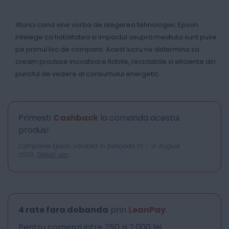
Atunci cand vine vorba de alegerea tehnologiei, Epson
intelege ca fiabilitatea si impactul asupra mediului sunt puse
pe primul loc de companii. Acest lucru ne determina sa
cream produse inovatoare fiabile, reciclabile si eficiente din
punctul de vedere al consumului energetic.
Primesti
Cashback
la comanda acestui
produs!
Campanie Epson valabila in perioada 01 - 31 August
2026.
Detalii aici
4 rate fara dobanda
prin
LeanPay
.
Pentru comenzi intre 250 si 2.000 lei.