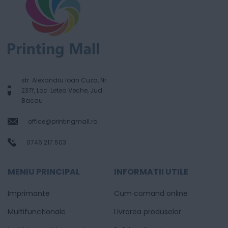
str. Alexandru Ioan Cuza, Nr.
237f, Loc. Letea Veche, Jud.
Bacau
office@printingmall.ro
0746.217.503
MENIU PRINCIPAL
INFORMATII UTILE
Imprimante
Cum comand online
Multifunctionale
Livrarea produselor