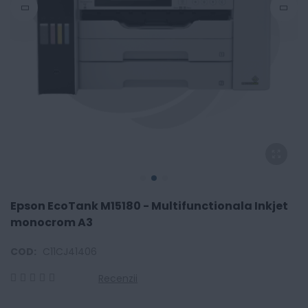
Epson EcoTank M15180 - Multifunctionala Inkjet
monocrom A3
COD:
C11CJ41406
Recenzii
0
100
% of