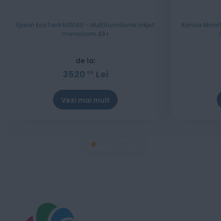
Epson EcoTank M15140 - Multifunctional Inkjet
Konica Minolt
monocrom A3+
de la:
3520
Lei
00
Vezi mai mult