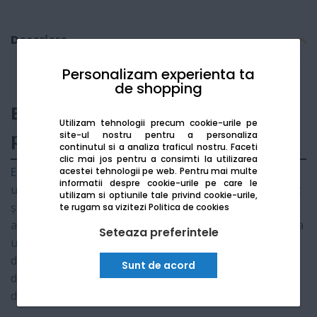
Descriere
Personalizam experienta ta
de shopping
Epson Perfection V39II - Scanner
Utilizam tehnologii precum cookie-urile pe
profesional A4
site-ul nostru pentru a personaliza
continutul si a analiza traficul nostru. Faceti
clic mai jos pentru a consimti la utilizarea
Epson Perfection V39II
este soluția perfectă pentru
acestei tehnologii pe web.
Pentru mai multe
informatii despre cookie-urile pe care le
utilizatorii care doresc un scanner performant, elegant
utilizam si optiunile tale privind cookie-urile,
și ușor de utilizat. Cu un design ultra-subțire și
te rugam sa vizitezi
Politica de cookies
alimentare direct prin cablul USB, acesta elimină nevoia
Seteaza preferintele
unui adaptor de priză extern. Este ideal pentru
digitizarea fotografiilor la rezoluție înaltă și scanarea
Sunt de acord
documentelor groase, precum cărți sau albume,
datorită capacului complet detașabil.