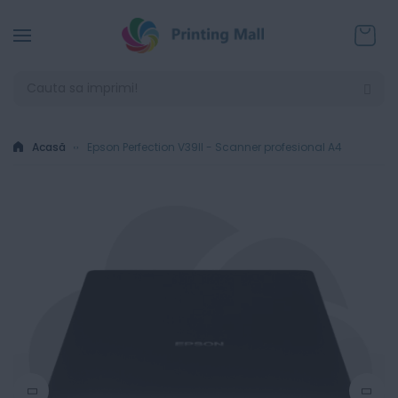
Coșul
Acasă
Epson Perfection V39II - Scanner profesional A4