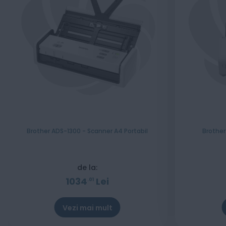
Brother ADS-1300 - Scanner A4 Portabil
Brothe
de la:
1034
Lei
01
Vezi mai mult
Stoc epuizat