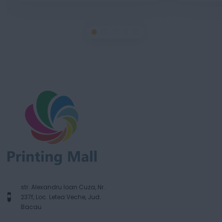
str. Alexandru Ioan Cuza, Nr.
237f, Loc. Letea Veche, Jud.
Bacau