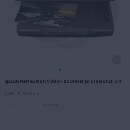
Epson Perfection V39II - Scanner profesional A4
COD:
B11B268401
Recenzii
0
100
% of