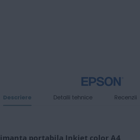
Descriere
Detalii tehnice
Recenzii
manta portabila Inkjet color A4