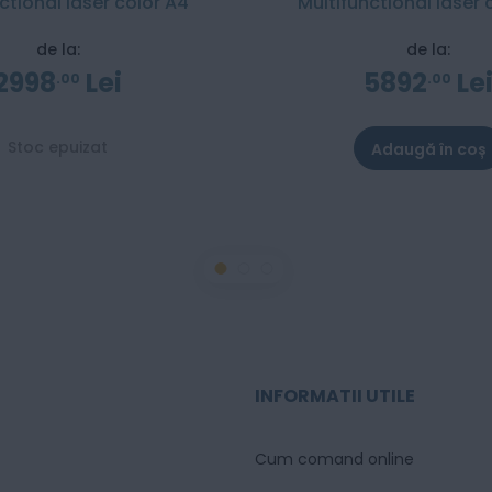
ctional laser color A4
Multifunctional laser 
de la:
de la:
2998
Lei
5892
Le
00
00
Stoc epuizat
Adaugă în coș
INFORMATII UTILE
Cum comand online