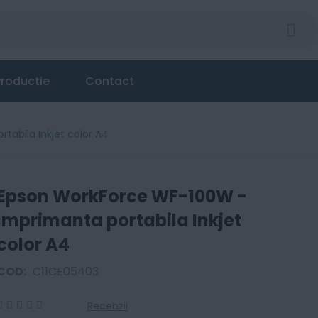
roductie
Contact
abila Inkjet color A4
Epson WorkForce WF-100W -
Imprimanta portabila Inkjet
color A4
COD:
C11CE05403
Recenzii
0
100
% of