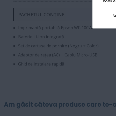
cookie-
PACHETUL CONȚINE
S
Imprimantă portabilă Epson WF-100W
Baterie Li-Ion integrată
Set de cartușe de pornire (Negru + Color)
Adaptor de rețea (AC) + Cablu Micro-USB
Ghid de instalare rapidă
Am găsit câteva produse care te-a