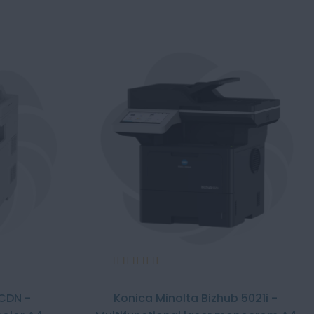
Evaluare:
100%
CDN -
Konica Minolta Bizhub 5021i -