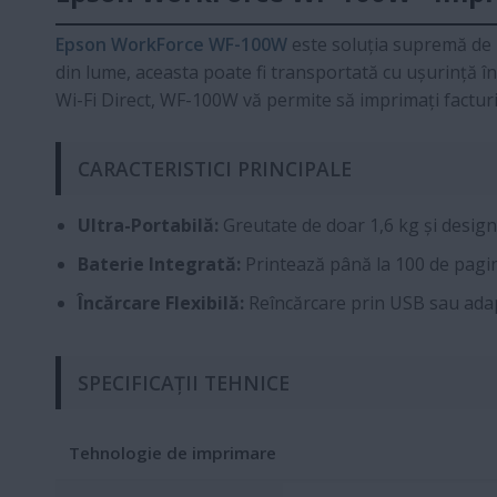
Epson WorkForce WF-100W
este soluția supremă de i
din lume, aceasta poate fi transportată cu ușurință în
Wi-Fi Direct, WF-100W vă permite să imprimați facturi,
CARACTERISTICI PRINCIPALE
Ultra-Portabilă:
Greutate de doar 1,6 kg și desig
Baterie Integrată:
Printează până la 100 de pagin
Încărcare Flexibilă:
Reîncărcare prin USB sau adap
SPECIFICAȚII TEHNICE
Tehnologie de imprimare