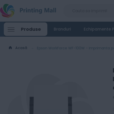
Produse
Branduri
Echipamente P
Acasă
Epson WorkForce WF-100W - Imprimanta port