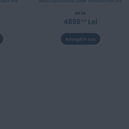
color A4
Multifunctional laser monocrom A4
de la:
i
4899
Lei
00
Adaugă în coș