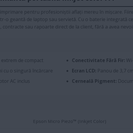
mprimare pentru profesioniștii aflați mereu în mișcare. Fii
tr-o geantă de laptop sau servietă. Cu o baterie integrată c
 contracte sau rapoarte direct de la client, fără a avea nevoi
n extrem de compact
Conectivitate Fără Fir:
Wi-
i cu o singură încărcare
Ecran LCD:
Panou de 3,7 cm 
tor AC inclus
Cerneală Pigment:
Documen
Epson Micro Piezo™ (Inkjet Color)