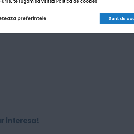
urile, te rugam sa vizitezi
Politica de cookies
eteaza preferintele
Sunt de ac
r interesa!