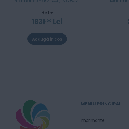
Brother PJ-762, A4 , PJ762Z1
Multifun
de la:
1831
Lei
00
Adaugă în coș
MENIU PRINCIPAL
Imprimante