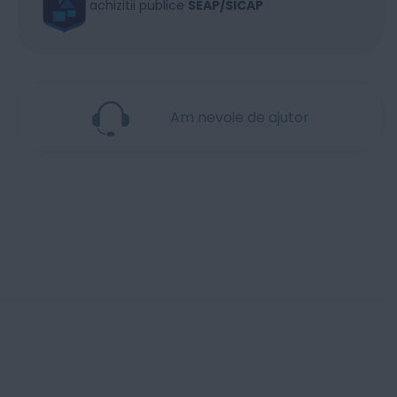
achizitii publice
SEAP/SICAP
Am nevoie de ajutor