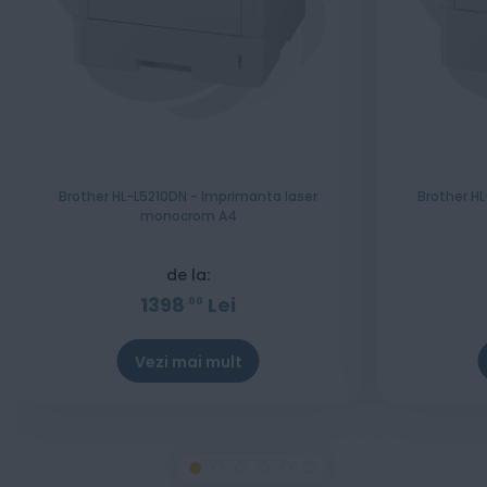
Brother HL-L5210DN - Imprimanta laser
Brother H
monocrom A4
de la:
1398
Lei
00
Vezi mai mult