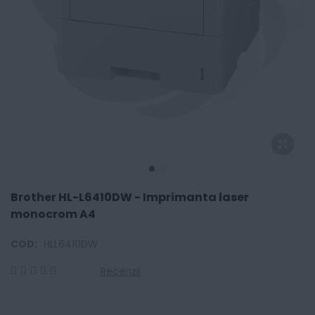
Brother HL-L6410DW - Imprimanta laser
monocrom A4
COD:
HLL6410DW
Recenzii
0
100
% of