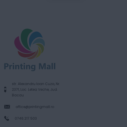
str. Alexandru Ioan Cuza, Nr.
237f, Loc. Letea Veche, Jud.
Bacau
office@printingmall.ro
0746.217.503