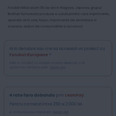
Fondat initial acum 115 de ani in Nagoya, Japonia, grupul
Brother furnizeaza produse si solutii printre care imprimante,
aparate all in one, faxuri, imprimante de etichetare si
scanere, alaturi de consumabile si accesorii.
Ai in derulare sau vrei sa accesezi un proiect cu
Fonduri Europene
?
Intra in contact cu echipa noastra dedicata si te
ajutam cu urmatorii pasi.
Detalii aici
4 rate fara dobanda
prin
LeanPay
.
Pentru comenzi intre 250 si 2.000 lei.
In limita stocului disponibil.
Detalii aici