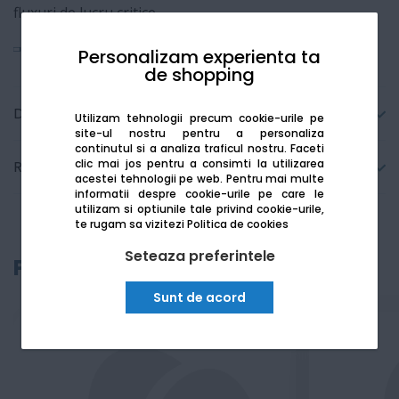
fluxuri de lucru critice.
Vezi mai mult
Personalizam experienta ta
de shopping
Detalii tehnice
Utilizam tehnologii precum cookie-urile pe
site-ul nostru pentru a personaliza
continutul si a analiza traficul nostru. Faceti
clic mai jos pentru a consimti la utilizarea
Recenzii
acestei tehnologii pe web.
Pentru mai multe
informatii despre cookie-urile pe care le
utilizam si optiunile tale privind cookie-urile,
te rugam sa vizitezi
Politica de cookies
Seteaza preferintele
Produse recomandate
Sunt de acord