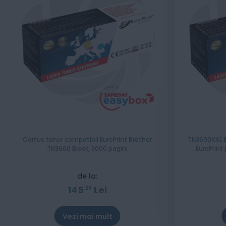
Cartus toner compatibil EuroPrint Brother
TN3600XXL B
TN3600 Black, 3000 pagini
EuroPrint
de la:
145
Lei
20
Vezi mai mult