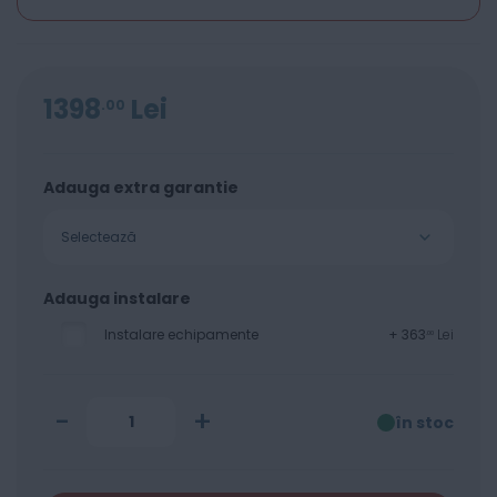
1398
Lei
00
Adauga extra garantie
Selectează
Adauga instalare
Instalare echipamente
+
363
Lei
00
-
+
în stoc