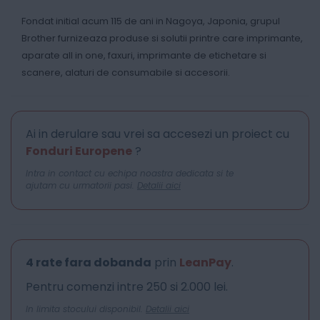
Fondat initial acum 115 de ani in Nagoya, Japonia, grupul
Brother furnizeaza produse si solutii printre care imprimante,
aparate all in one, faxuri, imprimante de etichetare si
scanere, alaturi de consumabile si accesorii.
Ai in derulare sau vrei sa accesezi un proiect cu
Fonduri Europene
?
Intra in contact cu echipa noastra dedicata si te
ajutam cu urmatorii pasi.
Detalii aici
4 rate fara dobanda
prin
LeanPay
.
Pentru comenzi intre 250 si 2.000 lei.
In limita stocului disponibil.
Detalii aici