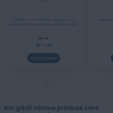
TN3600 XL / TN-3600 XL - Cartus toner
Cartus to
compatibil Printing Mall pentru Brother - 6000
pagini
de la:
91
Lei
68
Vezi mai mult
Am găsit câteva produse care