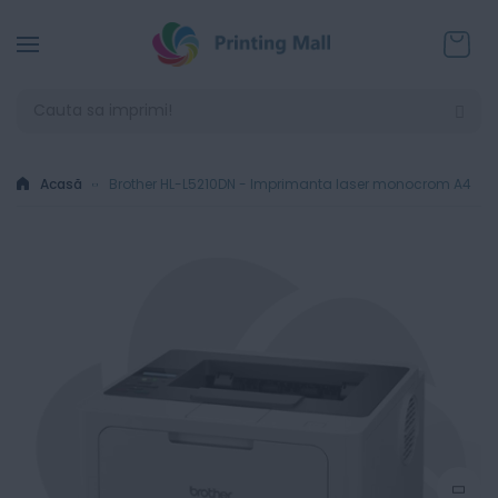
Coșul
Acasă
Brother HL-L5210DN - Imprimanta laser monocrom A4