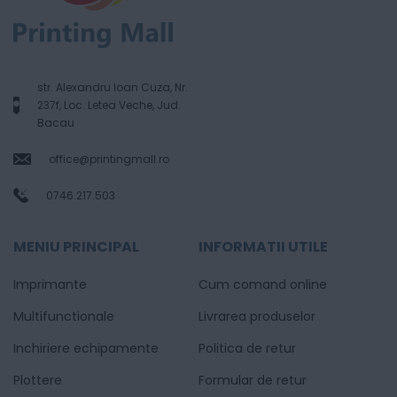
str. Alexandru Ioan Cuza, Nr.
237f, Loc. Letea Veche, Jud.
Bacau
office@printingmall.ro
0746.217.503
MENIU PRINCIPAL
INFORMATII UTILE
Imprimante
Cum comand online
Multifunctionale
Livrarea produselor
Inchiriere echipamente
Politica de retur
Plottere
Formular de retur