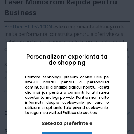
Laser Monocrom Rapida pentru
Business
Brother HL-L5210DN
este o imprimanta alb-negru de
inalta performanta, construita pentru a oferi viteza si
fiabilitate in birourile moderne. Este un aparat robust,
capabil sa gestioneze volume mari de documente cu un
Personalizam experienta ta
cost de utilizare scazut. Datorita conectivitatii prin retea
de shopping
si functiei de imprimare automata pe ambele fete, acest
model este ideal pentru echipele care doresc eficienta
Utilizam tehnologii precum cookie-urile pe
fara complicatii.
site-ul nostru pentru a personaliza
continutul si a analiza traficul nostru. Faceti
Vezi mai mult
clic mai jos pentru a consimti la utilizarea
acestei tehnologii pe web.
Pentru mai multe
informatii despre cookie-urile pe care le
utilizam si optiunile tale privind cookie-urile,
Detalii tehnice
te rugam sa vizitezi
Politica de cookies
Seteaza preferintele
Recenzii