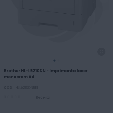
Brother HL-L5210DN - Imprimanta laser
monocrom A4
COD:
HLL5210DNRE1
Recenzii
0
100
% of