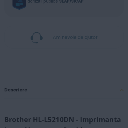
achizitii publice
SEAP/SICAP
Am nevoie de ajutor
Descriere
Brother HL-L5210DN - Imprimanta