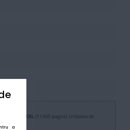
 de
 sau
TN3600XXL
(11.000 pagini). Unitatea de
entru a