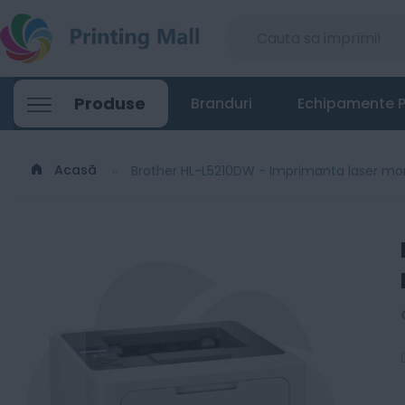
Produse
Branduri
Echipamente P
Acasă
Brother HL-L5210DW - Imprimanta laser m