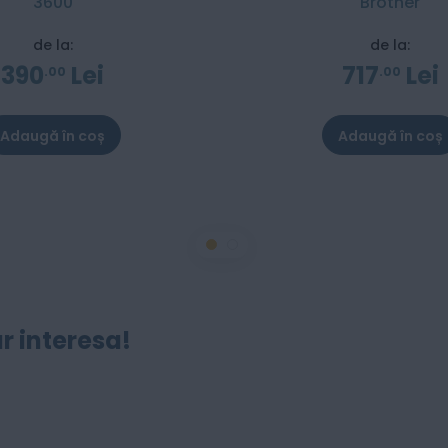
3600
Brother
de la:
de la:
390
Lei
717
Lei
00
00
Adaugă în coș
Adaugă în coș
r interesa!