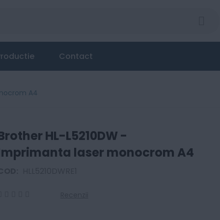
roductie
Contact
onocrom A4
Brother HL-L5210DW -
Imprimanta laser monocrom A4
COD:
HLL5210DWRE1
Recenzii
0
100
% of