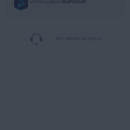
achizitii publice
SEAP/SICAP
Am nevoie de ajutor