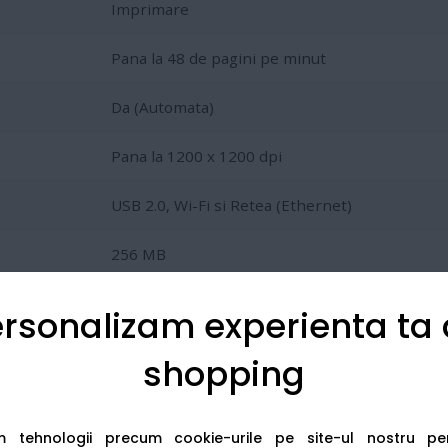
Imprimare
Pana la 48 de pagini pe minut
Da (Automata)
Pana la 1200 x 1200 dpi
USB 2.0, Wi-Fi si Retea (Ethernet)
256 MB
A4
rsonalizam experienta ta
shopping
 capacitate:
TN3600
(3.000 pagini),
TN3600XL
(6.000 pagini)
am tehnologii precum cookie-urile pe site-ul nostru p