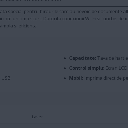
ta special pentru birourile care au nevoie de documente alb-
 intr-un timp scurt. Datorita conexiunii Wi-Fi si functiei d
impla si eficienta.
Capacitate:
Tava de hartie 
Control simplu:
Ecran LCD c
i USB
Mobil:
Imprima direct de pe
Laser