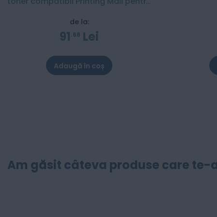
toner compatibil Printing Mall pentru
Brother - 6000 pagini
de la:
91
Lei
68
Adaugă în coș
Am găsit câteva produse care te-a