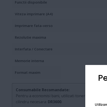
Functii disponibile
Viteza imprimare (A4)
Imprimare fata-verso
Rezolutie maxima
Interfata / Conectare
Memorie interna
Format maxim
Pe
Consumabile Recomandate:
Pentru a economisi bani, utilizati tonerele de mare
cilindru necesara:
DR3600
.
Utiliz