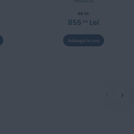
3600XXL
de la:
855
Lei
00
Adaugă în coș