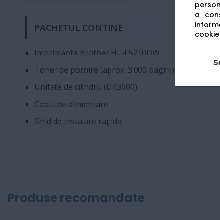
persona
a cons
informa
PACHETUL CONTINE
cookie-
Imprimanta Brother HL-L5210DW
S
Toner de pornire (aprox. 3.000 pagini)
Unitate de cilindru (DR3600)
Cablu de alimentare
Ghid de instalare rapida
Produse recomandate