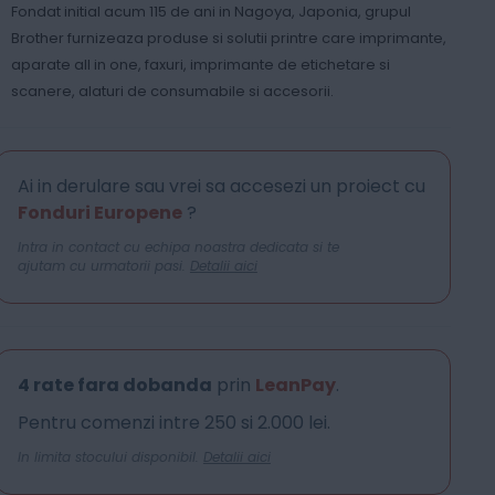
Fondat initial acum 115 de ani in Nagoya, Japonia, grupul
Brother furnizeaza produse si solutii printre care imprimante,
aparate all in one, faxuri, imprimante de etichetare si
scanere, alaturi de consumabile si accesorii.
Ai in derulare sau vrei sa accesezi un proiect cu
Fonduri Europene
?
Intra in contact cu echipa noastra dedicata si te
ajutam cu urmatorii pasi.
Detalii aici
4 rate fara dobanda
prin
LeanPay
.
Pentru comenzi intre 250 si 2.000 lei.
In limita stocului disponibil.
Detalii aici