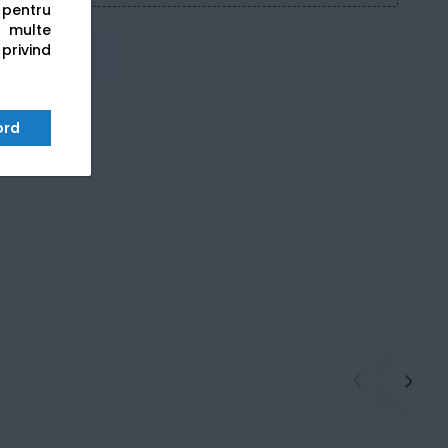
s pentru
 multe
 privind
ord