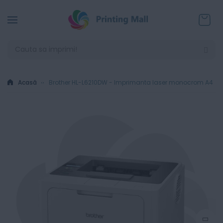
Coșul
Acasă
Brother HL-L6210DW - Imprimanta laser monocrom A4