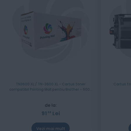
TN3600 XL / TN-3600 XL - Cartus toner
Cartus to
compatibil Printing Mall pentru Brother - 6000
pagini
de la:
91
Lei
68
Vezi mai mult