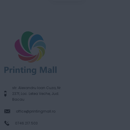
str. Alexandru Ioan Cuza, Nr.
237f, Loc. Letea Veche, Jud.
Bacau
office@printingmall.ro
0746.217.503