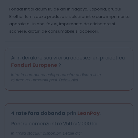
Fondat initial acum 115 de ani in Nagoya, Japonia, grupul
Brother furnizeaza produse si solutii printre care imprimante,
aparate all in one, faxuri, imprimante de etichetare si
scanere, alaturi de consumabile si accesorii.
Ai in derulare sau vrei sa accesezi un proiect cu
Fonduri Europene
?
Intra in contact cu echipa noastra dedicata si te
ajutam cu urmatorii pasi.
Detalii aici
4 rate fara dobanda
prin
LeanPay
.
Pentru comenzi intre 250 si 2.000 lei.
In limita stocului disponibil.
Detalii aici