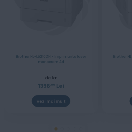
Brother HL-L5210DN - Imprimanta laser
Brother H
monocrom A4
de la:
1398
Lei
00
Vezi mai mult