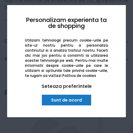
imprima automat pe ambele fete ale foii, ajutandu-te sa
fii mai productiv si sa economisesti resurse.
Personalizam experienta ta
Vezi mai mult
de shopping
Utilizam tehnologii precum cookie-urile pe
Detalii tehnice
site-ul nostru pentru a personaliza
continutul si a analiza traficul nostru. Faceti
clic mai jos pentru a consimti la utilizarea
Recenzii
acestei tehnologii pe web.
Pentru mai multe
informatii despre cookie-urile pe care le
utilizam si optiunile tale privind cookie-urile,
te rugam sa vizitezi
Politica de cookies
Seteaza preferintele
Produse recomandate
Sunt de acord