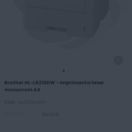
Brother HL-L6210DW - Imprimanta laser
monocrom A4
COD:
HLL6210DWRE1
Recenzii
0
100
% of