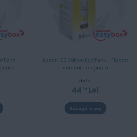
coTank -
Epson 103 Yellow EcoTank - Flacon
ginala
cerneala originala
de la:
44
Lei
14
Adaugă în coș