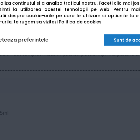
liza continutul si a analiza traficul nostru. Faceti clic mai jo
A4 (210 x 297 mm)
imti la utilizarea acestei tehnologii pe web.
Pentru mai
tii despre cookie-urile pe care le utilizam si optiunile tale
urile, te rugam sa vizitezi
Politica de cookies
Da (pana la 10 x 15 cm)
eteaza preferintele
Sunt de ac
 Cu un set complet inclus in pachet, puteti imprima pana la
8
65ml