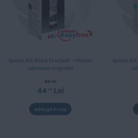
Epson 103 Black EcoTank - Flacon
Epson 103
cerneala originala
ce
de la:
44
Lei
14
Adaugă în coș