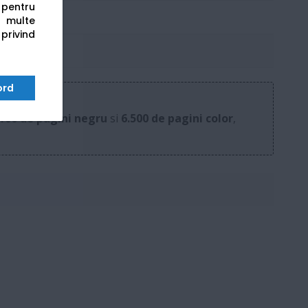
s pentru
 multe
 privind
ord
.100 de pagini negru
si
6.500 de pagini color
,