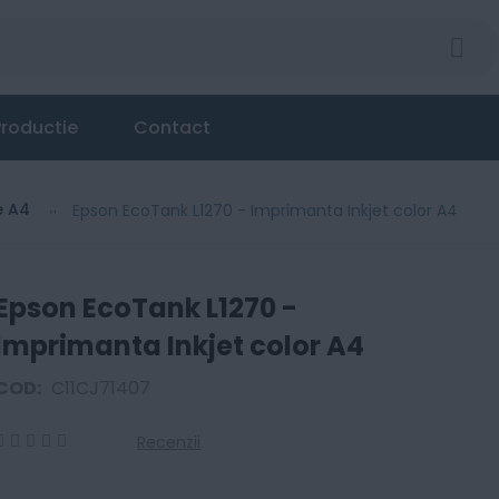
color A4
roductie
Contact
e A4
Epson EcoTank L1270 - Imprimanta Inkjet color A4
Epson EcoTank L1270 -
Imprimanta Inkjet color A4
COD:
C11CJ71407
Recenzii
0
100
% of