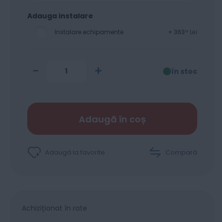
Adauga instalare
Instalare echipamente
+
363
Lei
00
-
+
în stoc
Adaugă în coș
Adaugă la favorite
Compară
Achiziționat în rate