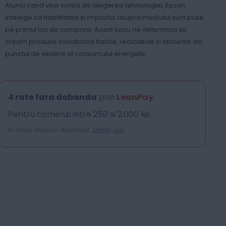
Atunci cand vine vorba de alegerea tehnologiei, Epson
intelege ca fiabilitatea si impactul asupra mediului sunt puse
pe primul loc de companii. Acest lucru ne determina sa
cream produse inovatoare fiabile, reciclabile si eficiente din
punctul de vedere al consumului energetic.
4 rate fara dobanda
prin
LeanPay
.
Pentru comenzi intre 250 si 2.000 lei.
In limita stocului disponibil.
Detalii aici