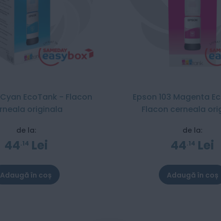
 Cyan EcoTank - Flacon
Epson 103 Magenta E
rneala originala
Flacon cerneala ori
de la:
de la:
44
Lei
44
Lei
14
14
Adaugă în coș
Adaugă în coș