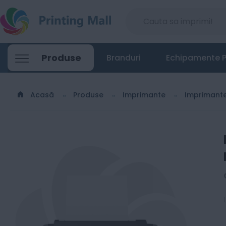
Epson EcoTank L1270 - Imprimanta Inkjet 
Produse
Branduri
Echipamente P
616
Lei
00
Acasă
Produse
Imprimante
Imprimant