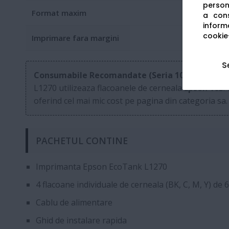
persona
Format maxim
a cons
informa
cookie-
Imprimare fara margini
S
Consumabile Recomandate (Seria 103):
L1270 utilizeaza flacoanele de cerneala
Epson 103
.
oferind cel mai mic cost pe pagina din categoria sa.
PACHETUL CONTINE
Imprimanta Epson EcoTank L1270
4 flacoane individuale de cerneala (BK, C, M, Y) de 
Cablu de alimentare
Ghid de instalare rapida