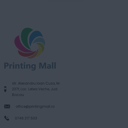
str. Alexandru Ioan Cuza, Nr.
237f, Loc. Letea Veche, Jud.
Bacau
office@printingmall.ro
0746.217.503