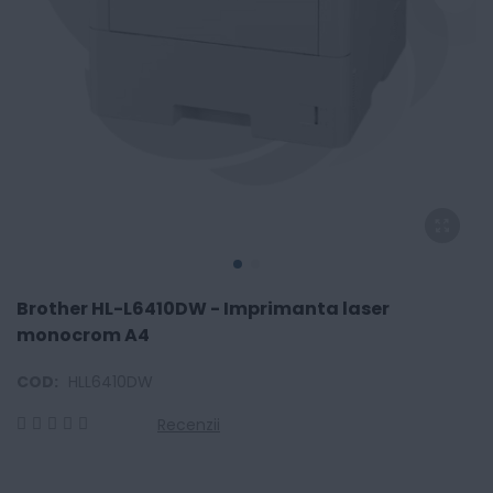
Brother HL-L6410DW - Imprimanta laser
monocrom A4
COD:
HLL6410DW
Recenzii
0
100
% of