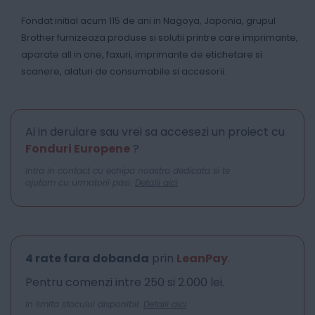
Fondat initial acum 115 de ani in Nagoya, Japonia, grupul
Brother furnizeaza produse si solutii printre care imprimante,
aparate all in one, faxuri, imprimante de etichetare si
scanere, alaturi de consumabile si accesorii.
Ai in derulare sau vrei sa accesezi un proiect cu
Fonduri Europene
?
Intra in contact cu echipa noastra dedicata si te
ajutam cu urmatorii pasi.
Detalii aici
4 rate fara dobanda
prin
LeanPay
.
Pentru comenzi intre 250 si 2.000 lei.
In limita stocului disponibil.
Detalii aici