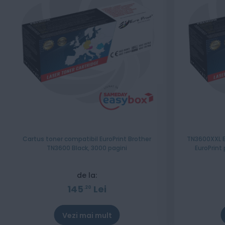
Cartus toner compatibil EuroPrint Brother
TN3600XXL B
TN3600 Black, 3000 pagini
EuroPrint
de la:
145
Lei
20
Vezi mai mult