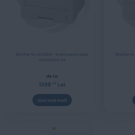
Brother HL-L5210DN - Imprimanta laser
Brother H
monocrom A4
de la:
1398
Lei
00
Vezi mai mult