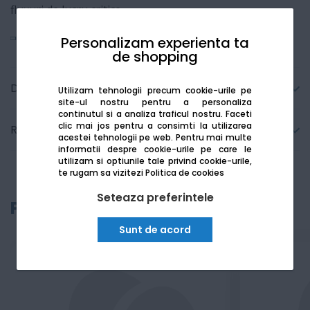
fluxuri de lucru critice.
Vezi mai mult
Personalizam experienta ta
de shopping
Detalii tehnice
Utilizam tehnologii precum cookie-urile pe
site-ul nostru pentru a personaliza
continutul si a analiza traficul nostru. Faceti
clic mai jos pentru a consimti la utilizarea
Recenzii
acestei tehnologii pe web.
Pentru mai multe
informatii despre cookie-urile pe care le
utilizam si optiunile tale privind cookie-urile,
te rugam sa vizitezi
Politica de cookies
Seteaza preferintele
Produse recomandate
Sunt de acord