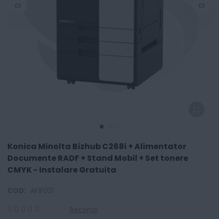
Konica Minolta Bizhub C268i + Alimentator
Documente RADF + Stand Mobil + Set tonere
CMYK - Instalare Gratuita
COD:
AF1F021
Recenzii
0
100
% of