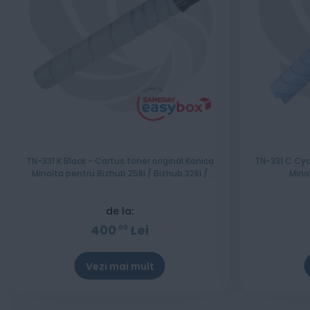
TN-331 K Black - Cartus toner original Konica
TN-331 C Cya
Minolta pentru Bizhub 258i / Bizhub 328i /
Mino
Bizhub C268i
de la:
400
Lei
00
Vezi mai mult