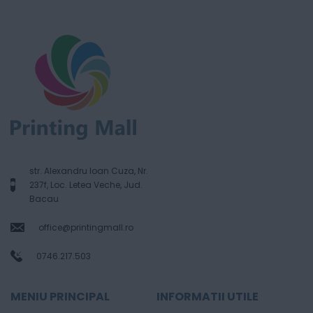
str. Alexandru Ioan Cuza, Nr.
237f, Loc. Letea Veche, Jud.
Bacau
office@printingmall.ro
0746.217.503
MENIU PRINCIPAL
INFORMATII UTILE