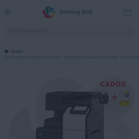
Coșul
Acasă
Konica Minolta Bizhub C268i + Alimentator Documente RADF + Stand Mob