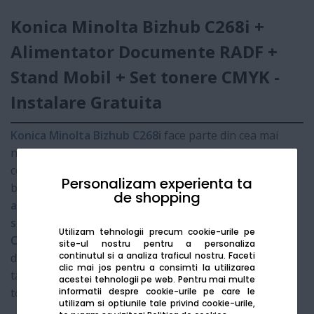
Konica Minolta Bizhub C268i +
Alimentator Documente RADF +
Stand Mobil + Set tonere CMYK -
Instalare Gratuita
Konica Minolta Bizhub C268i
face parte din cea mai
nouă generație de echipamente i-Series, fiind
concepută pentru a revoluționa fluxul de lucru în
Personalizam experienta ta
birourile moderne. Acest pachet complet include
de shopping
alimentatorul automat de documente (RADF)
,
standul mobil
dedicat și un
set complet de tonere
Utilizam tehnologii precum cookie-urile pe
CMYK
, oferind o soluție "la cheie" pentru afacerea
site-ul nostru pentru a personaliza
continutul si a analiza traficul nostru. Faceti
dumneavoastră. Cu o interfață intuitivă similară unei
clic mai jos pentru a consimti la utilizarea
tablete, Bizhub C268i asigură o securitate a datelor de
acestei tehnologii pe web.
Pentru mai multe
informatii despre cookie-urile pe care le
top și o performanță ecologică superioară.
utilizam si optiunile tale privind cookie-urile,