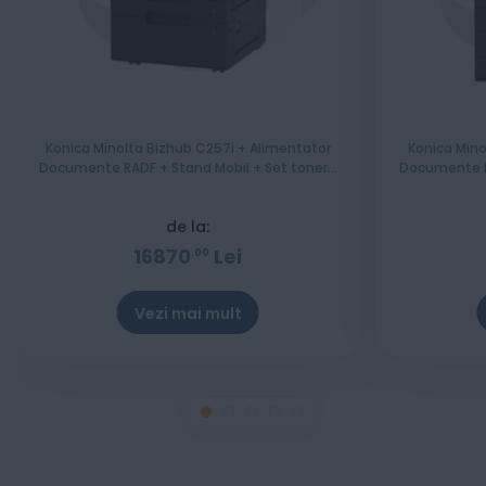
Konica Minolta Bizhub C257i + Alimentator
Konica Mino
Documente RADF + Stand Mobil + Set tonere
Documente RADF + Stand Mobil 
CMYK - Instalare Gratuita
CMY
de la:
16870
Lei
00
Vezi mai mult