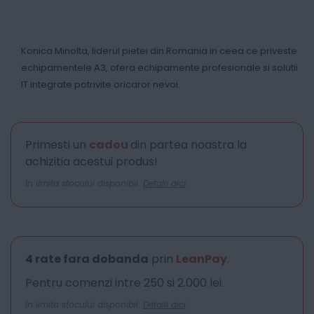
Konica Minolta, liderul pietei din Romania in ceea ce priveste
echipamentele A3, ofera echipamente profesionale si solutii
IT integrate potrivite oricaror nevoi.
Primesti un
cadou
din partea noastra la
achizitia acestui produs!
In limita stocului disponibil.
Detalii aici
4 rate fara dobanda
prin
LeanPay
.
Pentru comenzi intre 250 si 2.000 lei.
In limita stocului disponibil.
Detalii aici