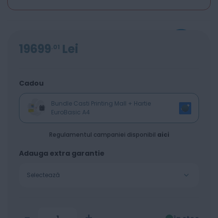
19699
Lei
01
Cadou
Bundle Casti Printing Mall + Hartie
EuroBasic A4
Regulamentul campaniei disponibil
aici
Adauga extra garantie
Selectează