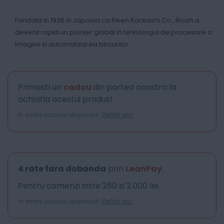
Fondata in 1936 in Japonia ca Riken Kankoshi Co., Ricoh a
devenit rapid un pionier global in tehnologia de procesare a
imaginii si automatizarea birourilor.
Primesti un
cadou
din partea noastra la
achizitia acestui produs!
In limita stocului disponibil.
Detalii aici
4 rate fara dobanda
prin
LeanPay
.
Pentru comenzi intre 250 si 2.000 lei.
In limita stocului disponibil.
Detalii aici