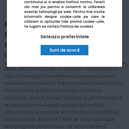
continutul si a analiza traficul nostru. Faceti
clic mai jos pentru a consimti la utilizarea
acestei tehnologii pe web.
Pentru mai multe
informatii despre cookie-urile pe care le
utilizam si optiunile tale privind cookie-urile,
Ricoh IMC35010 CE + Alimentator
te rugam sa vizitezi
Politica de cookies
Documente ARDF + Stand Mobil +
Seteaza preferintele
Set tonere CMYK - Instalare
Sunt de acord
Gratuita
Ricoh IMC35010 CE
este un dispozitiv multifuncțional
color A3 inteligent ce redefinește sustenabilitatea în
mediul de lucru modern. Acest echipament este fabricat
folosind până la 86% componente reciclate și
reutilizate, oferind aceeași fiabilitate și performanță ca
un dispozitiv nou. Această configurație include
alimentatorul automat de documente (DADF/ARDF) și
un set complet de tonere CMYK de mare capacitate,
fiind pregătită pentru fluxuri de lucru intense și