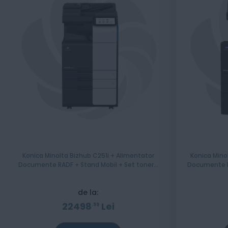
Konica Minolta Bizhub C251i + Alimentator
Konica Mino
Documente RADF + Stand Mobil + Set tonere
Documente R
CMYK - Instalare Gratuita
CMY
de la:
22498
Lei
99