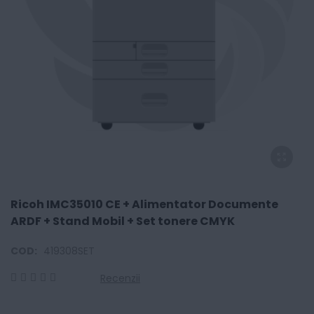
Ricoh IMC35010 CE + Alimentator Documente
ARDF + Stand Mobil + Set tonere CMYK
COD:
419308SET
Recenzii
0
100
% of