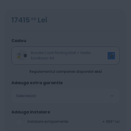
17415
Lei
00
Cadou
Bundle Casti Printing Mall + Hartie
EuroBasic A4
Regulamentul campaniei disponibil
aici
Adauga extra garantie
Selectează
Adauga instalare
Instalare echipamente
+
363
Lei
00