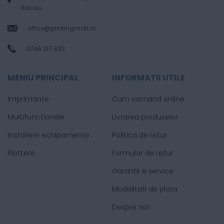
Bacau
office@printingmall.ro
0746.217.503
MENIU PRINCIPAL
INFORMATII UTILE
Imprimante
Cum comand online
Multifunctionale
Livrarea produselor
Inchiriere echipamente
Politica de retur
Plottere
Formular de retur
Garantii si service
Modalitati de plata
Despre noi