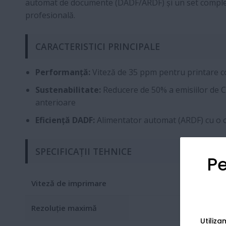
automat de documente (DADF/ARDF) și un set complet d
profesională.
CARACTERISTICI PRINCIPALE
Performanță:
Viteză de 35 ppm pentru printare co
Sustenabilitate:
Reducere de 50% a emisiilor de 
anterioare
Eficiență DADF:
Alimentator automat (ARDF) cu o ca
SPECIFICAȚII TEHNICE
Pe
Viteză de imprimare
Rezoluție maximă
Utiliz