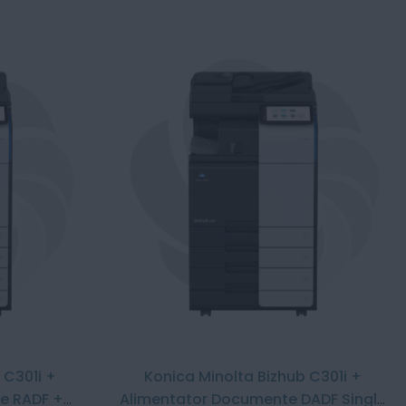
 C301i +
Konica Minolta Bizhub C301i +
e RADF +
Alimentator Documente DADF Single