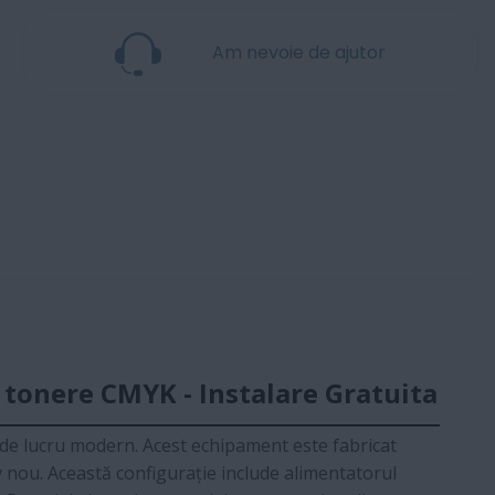
Am nevoie de ajutor
tonere CMYK - Instalare Gratuita
l de lucru modern. Acest echipament este fabricat
iv nou. Această configurație include alimentatorul