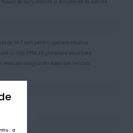
luxuri de lucru intense și documente de calitate
til de 10.1 inch pentru operare intuitivă
ată cu chip TPM 2.0 și criptare securizată
realizate integral din materiale reciclate
 de
entru a