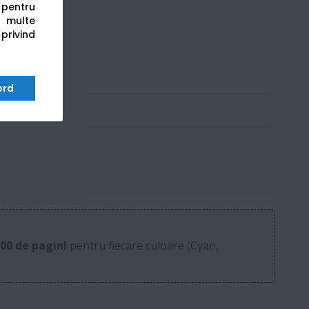
s pentru
 multe
 privind
ord
500 de pagini
pentru fiecare culoare (Cyan,