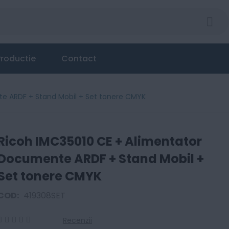
te ARDF + Stand Mobil + Set tonere CMYK
roductie
Contact
e ARDF + Stand Mobil + Set tonere CMYK
Ricoh IMC35010 CE + Alimentator
Documente ARDF + Stand Mobil +
Set tonere CMYK
COD:
419308SET
Recenzii
0
100
% of