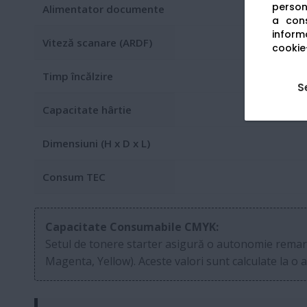
persona
Alimentator documente
a cons
informa
Viteză scanare (ARDF)
cookie-
Timp încălzire
S
Capacitate hârtie
Dimensiuni (H x D x L)
Consum TEC
Capacitate Consumabile CMYK:
Setul de tonere starter asigură o autonomie remar
Magenta, Yellow). Aceste valori sunt calculate la o