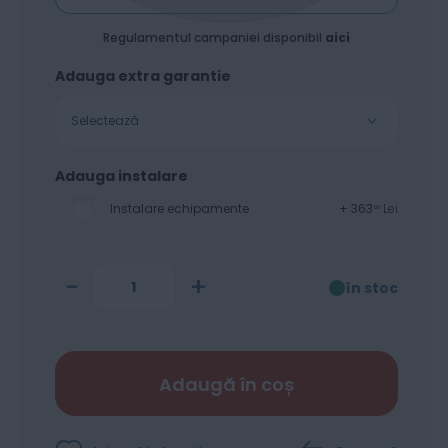
Regulamentul campaniei disponibil
aici
Adauga extra garantie
Selectează
Adauga instalare
Instalare echipamente
+
363
Lei
00
-
+
în stoc
Adaugă în coș