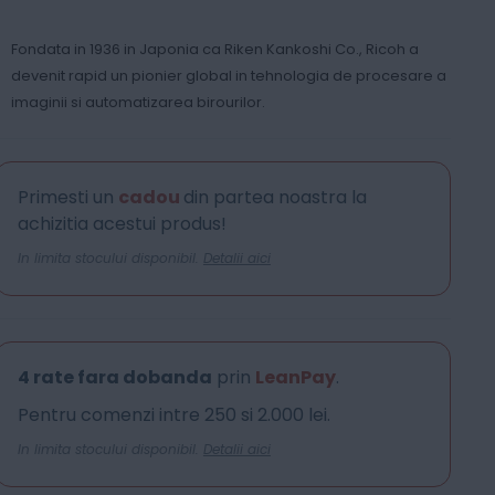
Fondata in 1936 in Japonia ca Riken Kankoshi Co., Ricoh a
devenit rapid un pionier global in tehnologia de procesare a
imaginii si automatizarea birourilor.
Primesti un
cadou
din partea noastra la
achizitia acestui produs!
In limita stocului disponibil.
Detalii aici
4 rate fara dobanda
prin
LeanPay
.
Pentru comenzi intre 250 si 2.000 lei.
In limita stocului disponibil.
Detalii aici