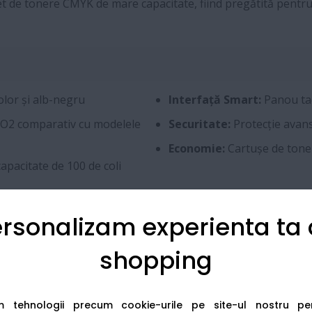
e tonere CMYK de mare capacitate, fiind pregătită pentru f
lor și alb-negru
Interfață Smart:
Panou tac
CO2 comparativ cu modelele
Securitate:
Protecție avans
Economie:
Cartușe de toner 
pacitate de 100 de coli
rsonalizam experienta ta
shopping
35 ppm
1.200 x 1.200 dpi
am tehnologii precum cookie-urile pe site-ul nostru p