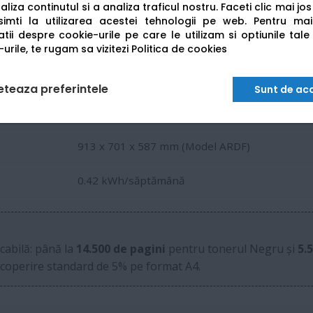
liza continutul si a analiza traficul nostru. Faceti clic mai jo
ARDF (DADF) - 100 coli
imti la utilizarea acestei tehnologii pe web.
Pentru mai
tii despre cookie-urile pe care le utilizam si optiunile tale
80 ipm (200-300 dpi)
urile, te rugam sa vizitezi
Politica de cookies
21 secunde
eteaza preferintele
Sunt de ac
Standard: 1.200 coli / Maxim: 2.300 coli
913 x 701 x 587 mm (Model ARDF)
0.42 kWh/săptămână
cabilă: până la
14.500 de pagini
pentru tonerul Negru și
5.
 acoperire standard de 5% pe format A4.