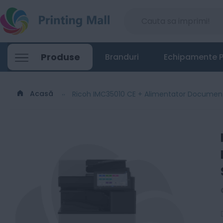
Ricoh IMC35010 CE + Alimentator Documen
Produse
Branduri
Echipamente P
17415
Lei
00
Acasă
Ricoh IMC35010 CE + Alimentator Document