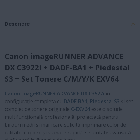
Descriere
Canon imageRUNNER ADVANCE
DX C3922i + DADF‑BA1 + Piedestal
S3 + Set Tonere C/M/Y/K EXV64
Canon imageRUNNER ADVANCE DX C3922i
în
configurație completă cu
DADF‑BA1
,
Piedestal S3
și set
complet de tonere originale
C‑EXV64
este o soluție
multifuncțională profesională, proiectată pentru
birouri medii și mari care solicită imprimare color de
calitate, copiere și scanare rapidă, securitate avansată