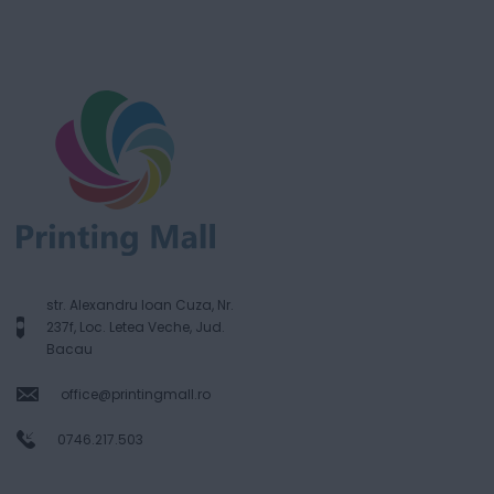
str. Alexandru Ioan Cuza, Nr.
237f, Loc. Letea Veche, Jud.
Bacau
office@printingmall.ro
0746.217.503