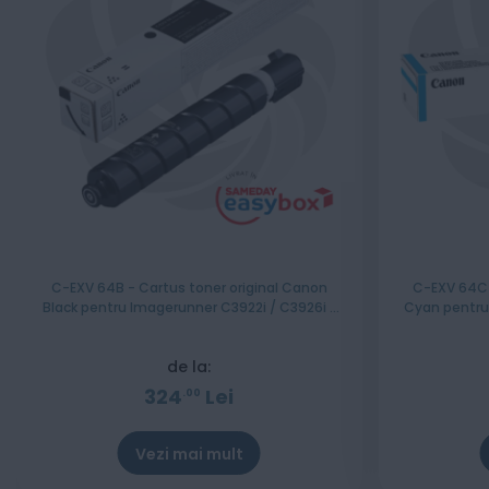
C-EXV 64B - Cartus toner original Canon
C-EXV 64C 
Black pentru Imagerunner C3922i / C3926i /
Cyan pentru
C3930i / C3935i Capacitate 38.000 Pagini
C3930i / C3
de la:
324
Lei
00
Vezi mai mult