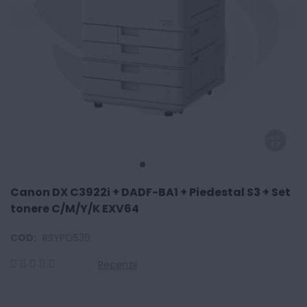
Canon DX C3922i + DADF-BA1 + Piedestal S3 + Set
tonere C/M/Y/K EXV64
COD:
RSYPO536
Recenzii
0
100
% of