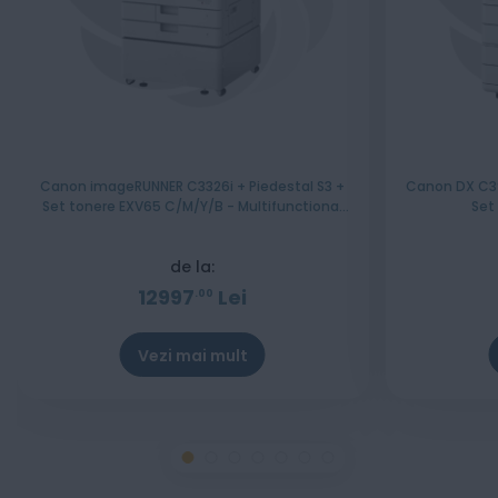
Canon imageRUNNER C3326i + Piedestal S3 +
Canon DX C39
Set tonere EXV65 C/M/Y/B - Multifunctional
Set
laser color A3
de la:
12997
Lei
00
Vezi mai mult