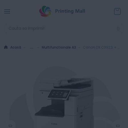
Coșul
Acasă
...
Multifunctionale A3
Canon DX C3922i + DADF-BA1 + Piedestal S3 + Set tonere C/M/Y/K EXV64