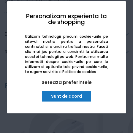
și eficiență în fluxurile de lucru.
Vezi mai mult
Personalizam experienta ta
de shopping
Detalii tehnice
Utilizam tehnologii precum cookie-urile pe
site-ul nostru pentru a personaliza
continutul si a analiza traficul nostru. Faceti
Recenzii
clic mai jos pentru a consimti la utilizarea
acestei tehnologii pe web.
Pentru mai multe
informatii despre cookie-urile pe care le
utilizam si optiunile tale privind cookie-urile,
te rugam sa vizitezi
Politica de cookies
Seteaza preferintele
Produse recomandate
Sunt de acord