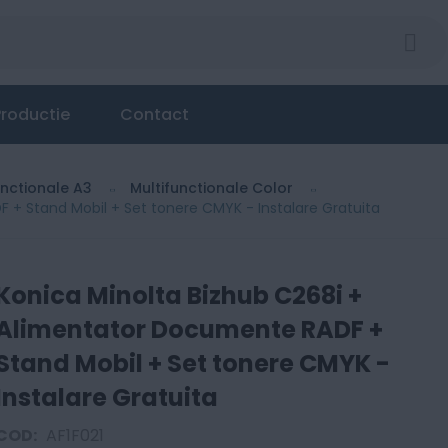
or Documente RADF + Stand Mobil + Set tonere CMYK -
roductie
Contact
unctionale A3
Multifunctionale Color
 + Stand Mobil + Set tonere CMYK - Instalare Gratuita
Konica Minolta Bizhub C268i +
Alimentator Documente RADF +
Stand Mobil + Set tonere CMYK -
Instalare Gratuita
COD:
AF1F021