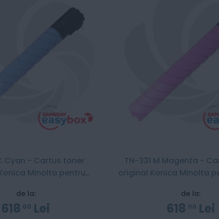
C Cyan - Cartus toner
TN-331 M Magenta - Car
 Konica Minolta pentru
original Konica Minolta p
Bizhub C268i
C268i
de la:
de la:
618
Lei
618
Lei
00
00