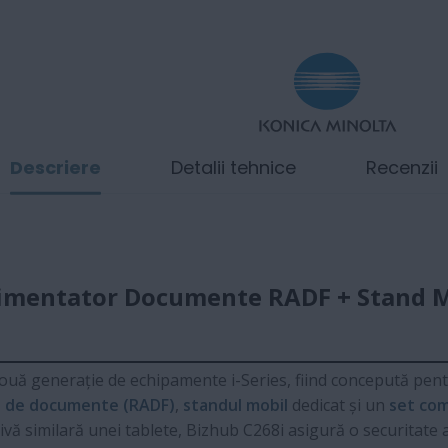
Descriere
Detalii tehnice
Recenzii
limentator Documente RADF + Stand M
ouă generație de echipamente i-Series, fiind concepută pentr
t de documente (RADF)
,
standul mobil
dedicat și un
set co
vă similară unei tablete, Bizhub C268i asigură o securitate 