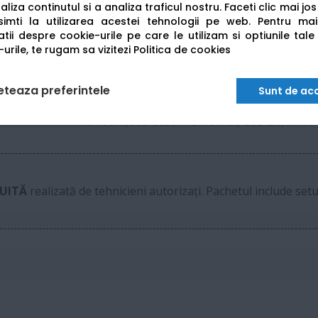
liza continutul si a analiza traficul nostru. Faceti clic mai jo
1800 x 600 dpi; 1200 x 1200 dpi
imti la utilizarea acestei tehnologii pe web.
Pentru mai
tii despre cookie-urile pe care le utilizam si optiunile tale
urile, te rugam sa vizitezi
Politica de cookies
6 GB (Standard) / Stocare HDD 128 GB
RADF automat
eteaza preferintele
Sunt de ac
10/100/1,000-Base-T Ethernet; USB 2.0; Wi-Fi
UITĂ
realizată de tehnicieni autorizați. Pachetul include se