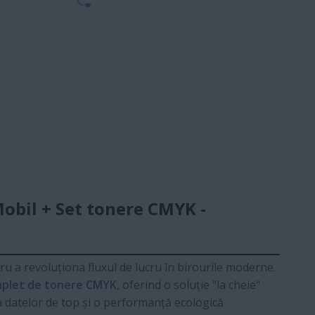
obil + Set tonere CMYK -
u a revoluționa fluxul de lucru în birourile moderne.
mplet de tonere CMYK
, oferind o soluție "la cheie"
a datelor de top și o performanță ecologică