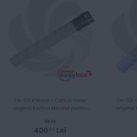
TN-331 K Black - Cartus toner
TN-331 
original Konica Minolta pentru
original
Bizhub 258i / Bizhub 328i / Bizhub
de la:
C268i
400
Lei
00