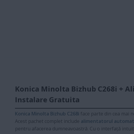
Konica Minolta Bizhub C268i + A
Instalare Gratuita
Konica Minolta Bizhub C268i
face parte din cea mai n
Acest pachet complet include
alimentatorul automa
pentru afacerea dumneavoastră. Cu o interfață intuiti