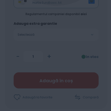
Hartie EuroBasic A4
Regulamentul campaniei disponibil
aici
Adauga extra garantie
Selectează
-
+
în stoc
Adaugă în coș
Adaugă la favorite
Compară