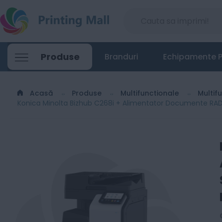
Konica Minolta Bizhub C268i + Alimentat
Produse
Branduri
Echipamente P
19699
Lei
01
Acasă
Produse
Multifunctionale
Multif
Konica Minolta Bizhub C268i + Alimentator Documente RADF