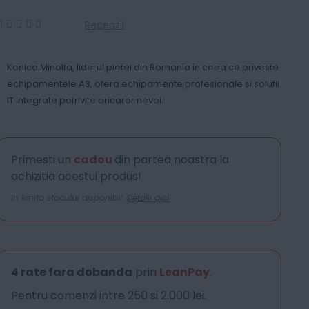
Recenzii
0
100
% of
Konica Minolta, liderul pietei din Romania in ceea ce priveste
echipamentele A3, ofera echipamente profesionale si solutii
IT integrate potrivite oricaror nevoi.
Primesti un
cadou
din partea noastra la
achizitia acestui produs!
In limita stocului disponibil.
Detalii aici
4 rate fara dobanda
prin
LeanPay
.
Pentru comenzi intre 250 si 2.000 lei.