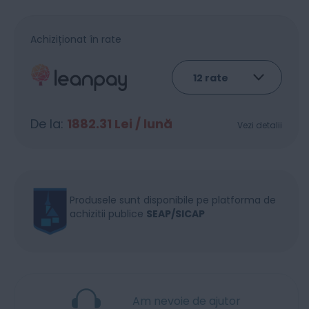
Achiziționat în rate
De la:
1882.31
Lei / lună
Vezi detalii
Produsele sunt disponibile pe platforma de
achizitii publice
SEAP/SICAP
Am nevoie de ajutor