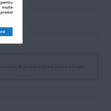
s pentru
 multe
 privind
ord
tul complet de tonere originale pentru a începe