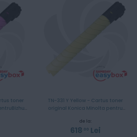
tus toner
TN-331 Y Yellow - Cartus toner
entruBizhub
original Konica Minolta pentru
Bizhub C268i
de la:
618
Lei
00