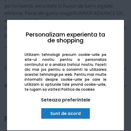
performanță, securitate și fluxuri de lucru digitale
eficiente. Parte din gama imageRUNNER ADVANCE DX,
acest model oferă imprimare, copiere, scanare și
distribuire documente la un nivel profesional, fiind ideal
Personalizam experienta ta
pentru birouri medii și mari.
de shopping
Vezi mai mult
Utilizam tehnologii precum cookie-urile pe
site-ul nostru pentru a personaliza
continutul si a analiza traficul nostru. Faceti
Detalii tehnice
clic mai jos pentru a consimti la utilizarea
acestei tehnologii pe web.
Pentru mai multe
informatii despre cookie-urile pe care le
utilizam si optiunile tale privind cookie-urile,
Recenzii
te rugam sa vizitezi
Politica de cookies
Seteaza preferintele
Sunt de acord
Produse recomandate