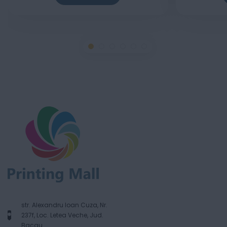
str. Alexandru Ioan Cuza, Nr.
237f, Loc. Letea Veche, Jud.
Bacau