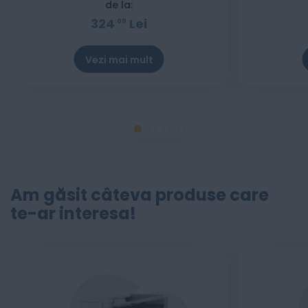
de la:
324
Lei
00
Vezi mai mult
Am găsit câteva produse care
te-ar interesa!