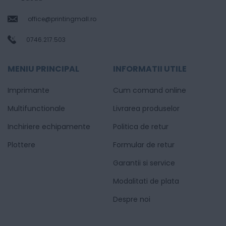
office@printingmall.ro
0746.217.503
MENIU PRINCIPAL
INFORMATII UTILE
Imprimante
Cum comand online
Multifunctionale
Livrarea produselor
Inchiriere echipamente
Politica de retur
Plottere
Formular de retur
Garantii si service
Modalitati de plata
Despre noi