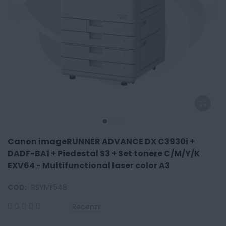
Canon imageRUNNER ADVANCE DX C3930i +
DADF-BA1 + Piedestal S3 + Set tonere C/M/Y/K
EXV64 - Multifunctional laser color A3
COD:
RSYMF548
Recenzii
0
100
% of