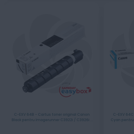
C-EXV 64B - Cartus toner original Canon
C-EXV 64C 
Black pentru Imagerunner C3922i / C3926i /
Cyan pentru
C3930i / C3935i Capacitate 38.000 Pagini
C3930i / C3