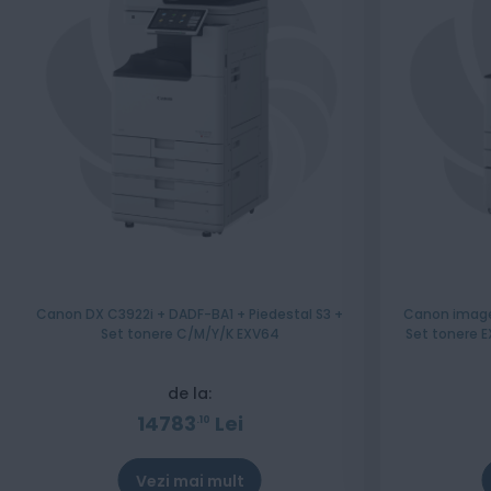
Canon DX C3922i + DADF-BA1 + Piedestal S3 +
Canon image
Set tonere C/M/Y/K EXV64
Set tonere E
de la:
14783
Lei
10
Vezi mai mult
Stoc epuizat