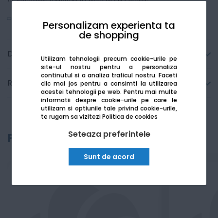
Vezi mai mult
Personalizam experienta ta
de shopping
Detalii tehnice
Utilizam tehnologii precum cookie-urile pe
site-ul nostru pentru a personaliza
continutul si a analiza traficul nostru. Faceti
Recenzii
clic mai jos pentru a consimti la utilizarea
acestei tehnologii pe web.
Pentru mai multe
informatii despre cookie-urile pe care le
utilizam si optiunile tale privind cookie-urile,
te rugam sa vizitezi
Politica de cookies
Seteaza preferintele
Produse recomandate
Sunt de acord