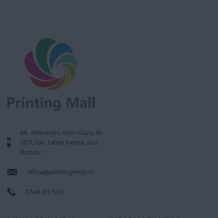
str. Alexandru Ioan Cuza, Nr.
237f, Loc. Letea Veche, Jud.
Bacau
office@printingmall.ro
0746.217.503