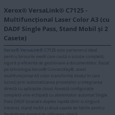
Xerox® VersaLink® C7125 -
Multifuncțional Laser Color A3 (cu
DADF Single Pass, Stand Mobil și 2
Casete)
Xerox® VersaLink® C7125
este partenerul ideal
pentru birourile medii care caută o soluție completă,
sigură și eficientă de gestionare a documentelor. Bazat
pe tehnologia Xerox® ConnectKey®, acest
multifuncțional A3 color transformă modul în care
lucrezi prin automatizarea proceselor și integrarea
directă cu aplicațiile cloud. Această configurație
completă vine echipată cu alimentator automat Single
Pass DADF (scanare duplex rapidă dintr-o singură
trecere), stand mobil și două casete de hârtie pentru
flexibilitate maximă în utilizarea zilnică.