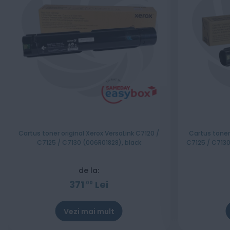
Cartus toner original Xerox VersaLink C7120 /
Cartus toner 
C7125 / C7130 (006R01828), black
C7125 / C7130
de la:
371
Lei
00
Vezi mai mult
Stoc epuizat