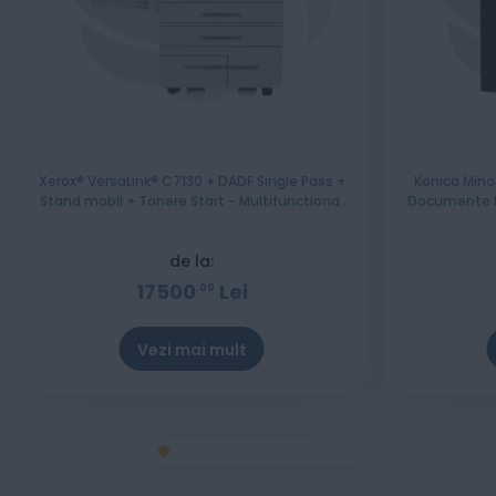
Xerox® VersaLink® C7130 + DADF Single Pass +
Konica Mino
Stand mobil + Tonere Start - Multifunctional
Documente R
laser A3 color cu 2 casete hartie
CMY
de la:
17500
Lei
00
Vezi mai mult