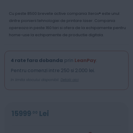
Cu peste 8500 brevete active compania Xerox® este unul
dintre pionierii tehnologiei de printare laser. Compania
opereaza in peste 160 tari si ofera de la echipamente pentru
home-use la echipamente de productie digitala.
4 rate fara dobanda
prin
LeanPay
.
Pentru comenzi intre 250 si 2.000 lei.
In limita stocului disponibil.
Detalii aici
15999
Lei
00