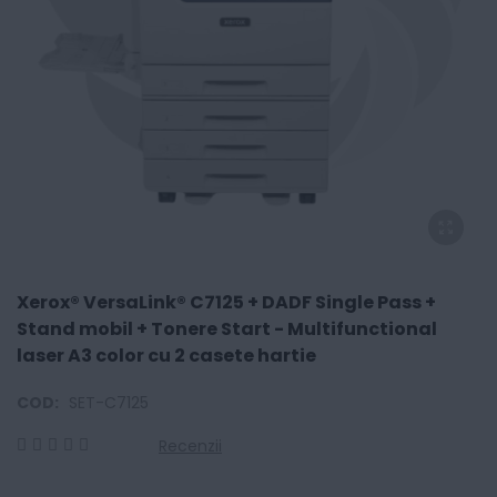
Xerox® VersaLink® C7125 + DADF Single Pass +
Stand mobil + Tonere Start - Multifunctional
laser A3 color cu 2 casete hartie
COD:
SET-C7125
Recenzii
0
100
% of