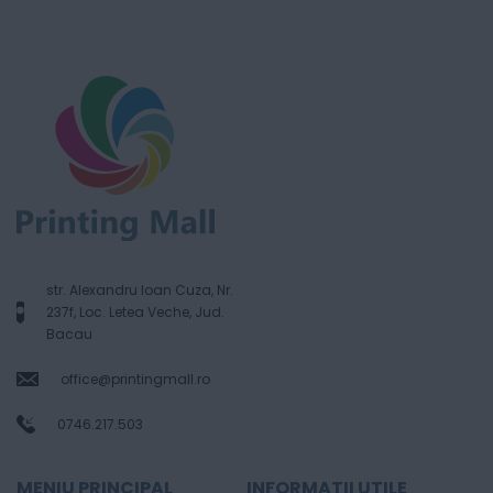
str. Alexandru Ioan Cuza, Nr.
237f, Loc. Letea Veche, Jud.
Bacau
office@printingmall.ro
0746.217.503
MENIU PRINCIPAL
INFORMATII UTILE