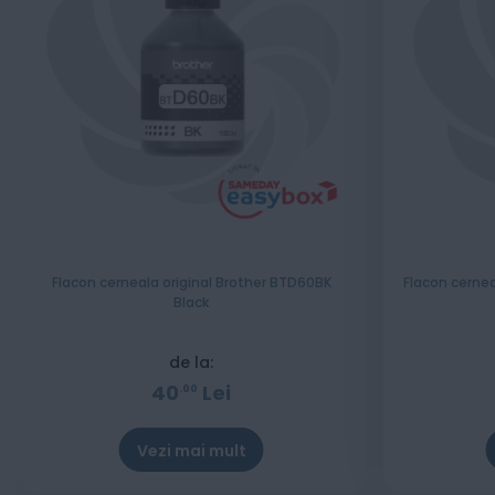
Flacon cerneala original Brother BTD60BK
Flacon cernea
Black
de la:
40
Lei
00
Vezi mai mult