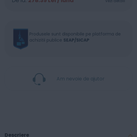
De la:
278.39
Lei / lună
Vezi detalii
Produsele sunt disponibile pe platforma de
achizitii publice
SEAP/SICAP
Am nevoie de ajutor
Descriere