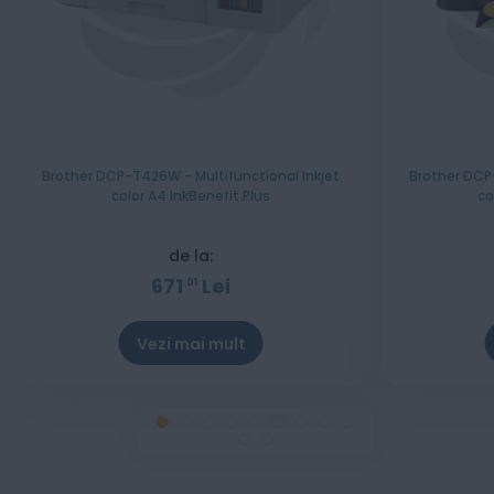
Brother DCP-T426W - Multifunctional Inkjet
Brother DCP-
color A4 InkBenefit Plus
co
de la:
671
Lei
01
Vezi mai mult
Stoc epuizat