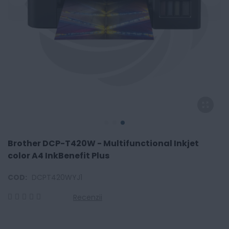
Brother DCP-T420W - Multifunctional Inkjet
color A4 InkBenefit Plus
COD:
DCPT420WYJ1
Recenzii
0
100
% of