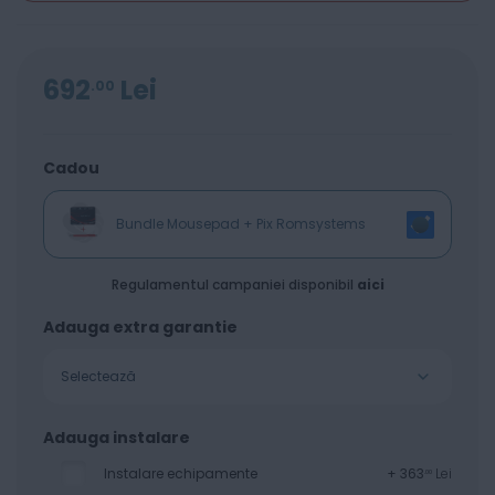
692
Lei
00
Cadou
Bundle Mousepad + Pix Romsystems
Regulamentul campaniei disponibil
aici
Adauga extra garantie
Selectează
Adauga instalare
Instalare echipamente
+
363
Lei
00