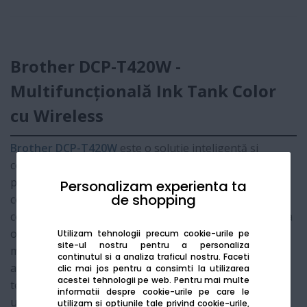
Brother DCP-T420W -
Multifuncțională Ink Tank Color
cu Wireless
Brother DCP-T420W
este o soluție inteligentă și
compactă de imprimare, scanare și copiere, ideală
pentru utilizatorii casnici care doresc să elimine grija
Personalizam experienta ta
de shopping
costurilor mari cu cartușele. Sistemul de rezervoare de
cerneală reîncărcabile este integrat în carcasă pentru a
ocupa un spațiu minim, permițând în același timp
Utilizam tehnologii precum cookie-urile pe
site-ul nostru pentru a personaliza
monitorizarea ușoară a nivelului de cerneală. Cu
continutul si a analiza traficul nostru. Faceti
ajutorul funcției
Wireless
, puteți imprima rapid de pe
clic mai jos pentru a consimti la utilizarea
acestei tehnologii pe web.
Pentru mai multe
telefon sau tabletă, oferind flexibilitate totală în
informatii despre cookie-urile pe care le
utilizarea zilnică.
utilizam si optiunile tale privind cookie-urile,