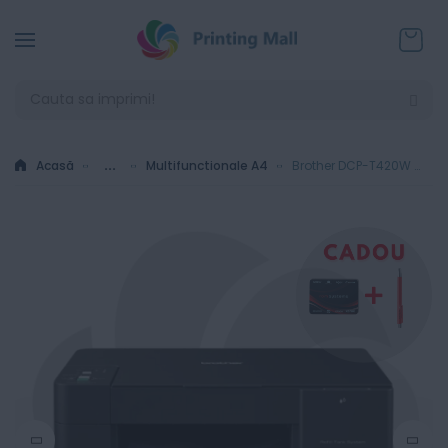
Coșul
Acasă
...
Multifunctionale A4
Brother DCP-T420W - Multifunctional Inkjet color A4 InkBenefit Plus