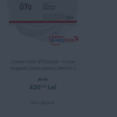
Canon CRG-070 Black - Toner
original Canon pentru LBP24X /
MF46X
de la:
420
Lei
00
Stoc epuizat