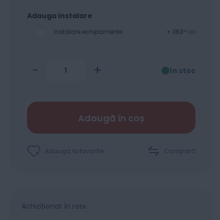
Adauga instalare
Instalare echipamente
+
363
Lei
00
-
+
în stoc
Adaugă în coș
Adaugă la favorite
Compară
Achiziționat în rate