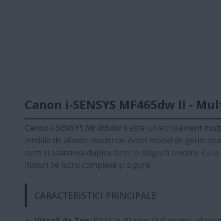
Canon i-SENSYS MF465dw II - Mult
Canon i-SENSYS MF465dw II
este un echipament multi
mediile de afaceri moderne. Acest model de generația 
ppm și scanarea duplex dintr-o singură trecere. Cu o 
fluxuri de lucru complexe și sigure.
CARACTERISTICI PRINCIPALE
Viteză de Top:
Până la 40 ppm (A4) pentru eficie