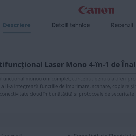
Descriere
Detalii tehnice
Recenzii
ifuncțional Laser Mono 4-în-1 de Îna
funcțional monocrom complet, conceput pentru a oferi produ
a II-a integrează funcțiile de imprimare, scanare, copiere și
conectivitate cloud îmbunătățită și protocoale de securitate 
nță maximă
Conectivitate Cloud:
Integ