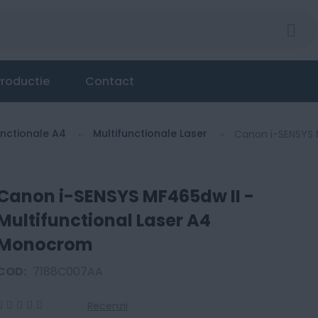
ional Laser A4 Monocrom
roductie
Contact
unctionale A4
Multifunctionale Laser
Canon i-SENSYS 
Canon i-SENSYS MF465dw II -
Multifunctional Laser A4
Monocrom
COD:
7188C007AA
Recenzii
0
100
% of