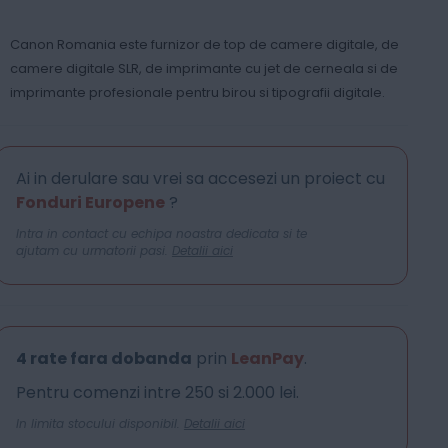
Canon Romania este furnizor de top de camere digitale, de
camere digitale SLR, de imprimante cu jet de cerneala si de
imprimante profesionale pentru birou si tipografii digitale.
Ai in derulare sau vrei sa accesezi un proiect cu
Fonduri Europene
?
Intra in contact cu echipa noastra dedicata si te
ajutam cu urmatorii pasi.
Detalii aici
4 rate fara dobanda
prin
LeanPay
.
Pentru comenzi intre 250 si 2.000 lei.
In limita stocului disponibil.
Detalii aici