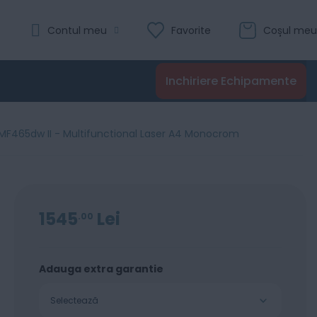
Evaluare:
Contul meu
Favorite
Coșul meu
0
100
% of
Recenzii
Inchiriere Echipamente
Adaugă în coș
MF465dw II - Multifunctional Laser A4 Monocrom
1545
Lei
00
Adauga extra garantie
Selectează