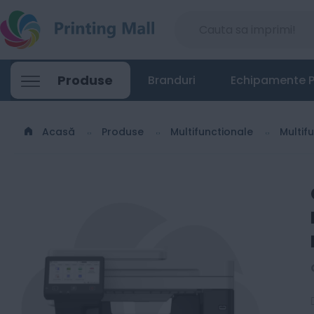
Canon i-SENSYS MF465dw II - Multifunct
Produse
Branduri
Echipamente P
1545
Lei
00
Acasă
Produse
Multifunctionale
Multif