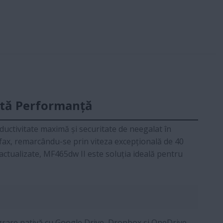
ltă Performanță
ctivitate maximă și securitate de neegalat în
 fax, remarcându-se prin viteza excepțională de 40
actualizate, MF465dw II este soluția ideală pentru
rare nativă cu Google Drive, Dropbox și OneDrive