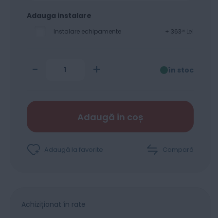
Adauga instalare
Instalare echipamente
+
363
Lei
00
-
+
în stoc
Adaugă în coș
Adaugă la favorite
Compară
Achiziționat în rate