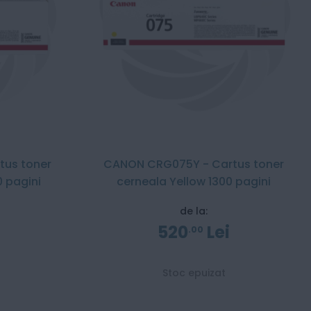
us toner
CANON CRG075Y - Cartus toner
0 pagini
cerneala Yellow 1300 pagini
de la:
520
Lei
00
Stoc epuizat