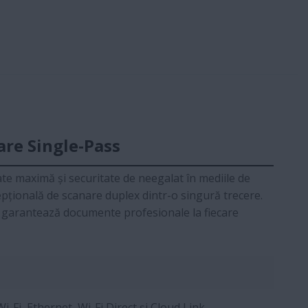
are Single-Pass
te maximă și securitate de neegalat în mediile de
epțională de scanare duplex dintr-o singură trecere.
și garantează documente profesionale la fiecare
i-Fi, Ethernet, Wi-Fi Direct și Cloud Link