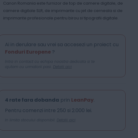
Canon Romania este furnizor de top de camere digitale, de
camere digitale SLR, de imprimante cu jet de cerneala si de
imprimante profesionale pentru birou si tipografii digitale.
Ai in derulare sau vrei sa accesezi un proiect cu
Fonduri Europene
?
Intra in contact cu echipa noastra dedicata si te
ajutam cu urmatorii pasi.
Detalii aici
4 rate fara dobanda
prin
LeanPay
.
Pentru comenzi intre 250 si 2.000 lei.
In limita stocului disponibil.
Detalii aici