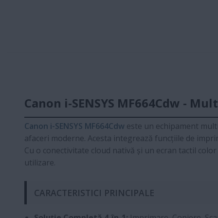
Canon i-SENSYS MF664Cdw - Multif
Canon i-SENSYS MF664Cdw
este un echipament multif
afaceri moderne. Acesta integrează funcțiile de impri
Cu o conectivitate cloud nativă și un ecran tactil co
utilizare.
CARACTERISTICI PRINCIPALE
Soluție Completă 4-în-1:
Imprimare, Copiere, Sca