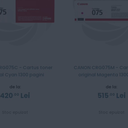
G075C - Cartus toner
CANON CRG075M - Cart
nal Cyan 1300 pagini
original Magenta 130
de la:
de la:
420
Lei
515
Lei
00
00
Stoc epuizat
Stoc epuizat