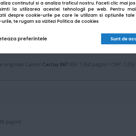
liza continutul si a analiza traficul nostru. Faceti clic mai jo
50 coli (Scanare Duplex Single-Pass)
imti la utilizarea acestei tehnologii pe web.
Pentru mai
tii despre cookie-urile pe care le utilizam si optiunile tale
33.6 Kbps (Până la 3 secunde/pagină)
urile, te rugam sa vizitezi
Politica de cookies
1 GB RAM
eteaza preferintele
Sunt de ac
le originale Canon:
Cartuș 067
(BK: 1.350 pagini / CMY: 1.250
80 pagini)