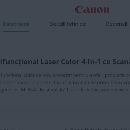
Descriere
Detalii tehnice
Recenzii
uncțional Laser Color 4-în-1 cu Scan
uncțional color de top, proiectat pentru a oferi productivita
mare, scanare, copiere și fax, remarcându-se prin viteza exc
lor generos, MF664Cdw simplifică fluxurile de lucru complexe 
nare și Fax
Conectivitate Avansată:
W