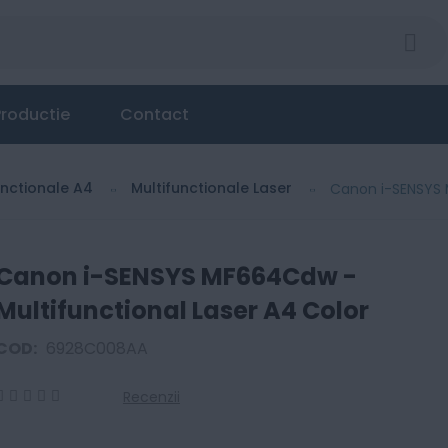
nal Laser A4 Color
roductie
Contact
unctionale A4
Multifunctionale Laser
Canon i-SENSYS 
Canon i-SENSYS MF664Cdw -
Multifunctional Laser A4 Color
COD:
6928C008AA
Recenzii
0
100
% of