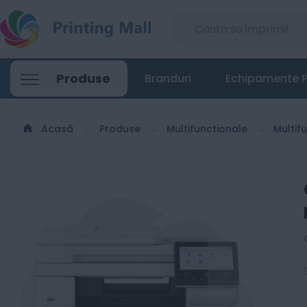
Canon i-SENSYS MF664Cdw - Multifunctio
Produse
Branduri
Echipamente P
1592
Lei
00
Acasă
Produse
Multifunctionale
Multif