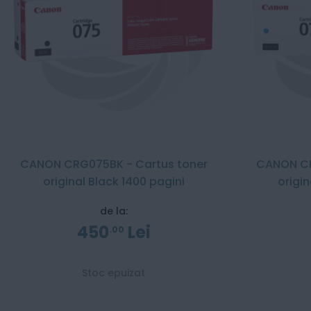
CANON CRG075BK - Cartus toner
CANON CR
original Black 1400 pagini
origi
de la:
450
Lei
00
Stoc epuizat