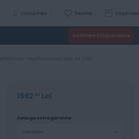
Evaluare:
Contul meu
Favorite
Coșul meu
0
100
% of
Recenzii
Inchiriere Echipamente
Adaugă în coș
MF664Cdw - Multifunctional Laser A4 Color
1592
Lei
00
Adauga extra garantie
Selectează