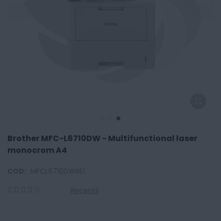
Brother MFC-L6710DW - Multifunctional laser
monocrom A4
COD:
MFCL6710DWRE1
Recenzii
0
100
% of