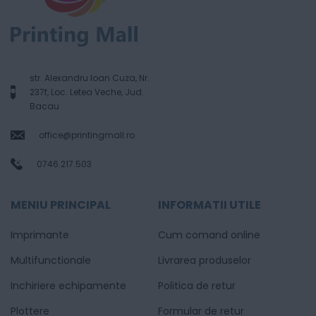
str. Alexandru Ioan Cuza, Nr.
237f, Loc. Letea Veche, Jud.
Bacau
office@printingmall.ro
0746.217.503
MENIU PRINCIPAL
INFORMATII UTILE
Imprimante
Cum comand online
Multifunctionale
Livrarea produselor
Inchiriere echipamente
Politica de retur
Plottere
Formular de retur