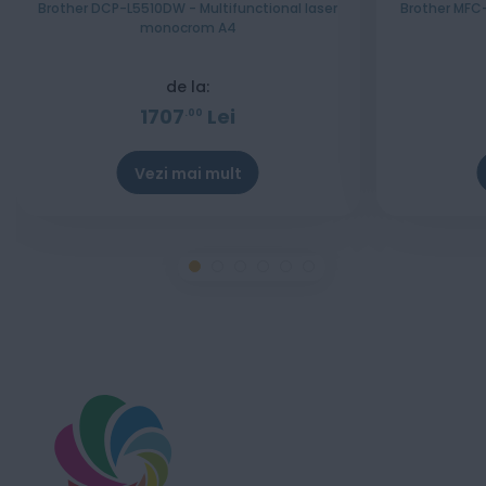
Brother DCP-L5510DW - Multifunctional laser
Brother MFC-
monocrom A4
de la:
1707
Lei
00
Vezi mai mult
Stoc epuizat