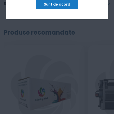
Recenzii
Sunt de acord
Produse recomandate