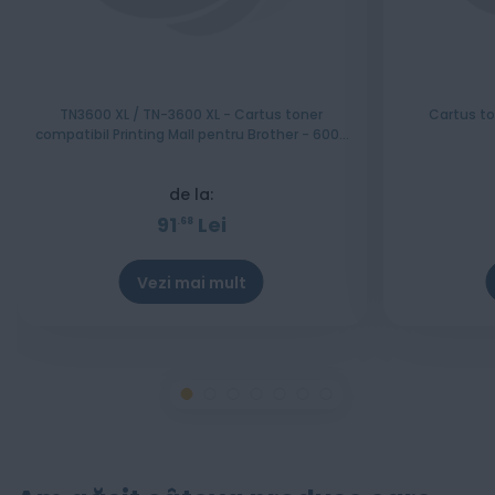
TN3600 XL / TN-3600 XL - Cartus toner
Cartus to
compatibil Printing Mall pentru Brother - 6000
pagini
de la:
91
Lei
68
Vezi mai mult