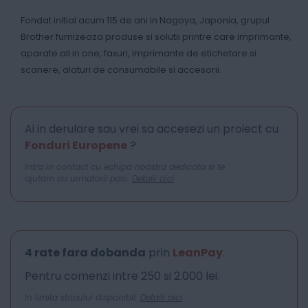
Fondat initial acum 115 de ani in Nagoya, Japonia, grupul
Brother furnizeaza produse si solutii printre care imprimante,
aparate all in one, faxuri, imprimante de etichetare si
scanere, alaturi de consumabile si accesorii.
Ai in derulare sau vrei sa accesezi un proiect cu
Fonduri Europene
?
Intra in contact cu echipa noastra dedicata si te
ajutam cu urmatorii pasi.
Detalii aici
4 rate fara dobanda
prin
LeanPay
.
Pentru comenzi intre 250 si 2.000 lei.
In limita stocului disponibil.
Detalii aici