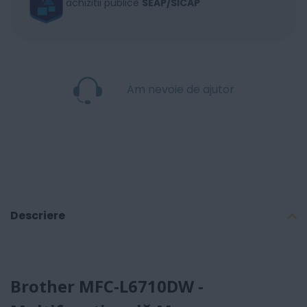
achizitii publice
SEAP/SICAP
Am nevoie de ajutor
Descriere
Brother MFC-L6710DW -