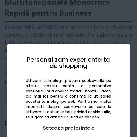
Multifuncțională Monocrom
Rapidă pentru Business
Brother MFC-L6710DW
este un echipament profesional
complet, proiectat să facă față celor mai aglomerate zile
la birou. Această multifuncțională 4-în-1 îți permite să
imprimi, să scanezi, să copiezi și să trimiți faxuri la o
viteză remarcabilă. Cu un ecran tactil ușor de utilizat și
Personalizam experienta ta
de shopping
conexiune Wi-Fi de mare viteză, acest model este
soluția ideală pentru echipele care au nevoie de
performanță constantă și documente de calitate
Utilizam tehnologii precum cookie-urile pe
site-ul nostru pentru a personaliza
superioară.
continutul si a analiza traficul nostru. Faceti
clic mai jos pentru a consimti la utilizarea
Vezi mai mult
acestei tehnologii pe web.
Pentru mai multe
informatii despre cookie-urile pe care le
utilizam si optiunile tale privind cookie-urile,
te rugam sa vizitezi
Politica de cookies
Detalii tehnice
Seteaza preferintele