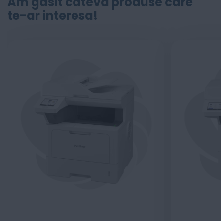
Am găsit câteva produse care
te-ar interesa!