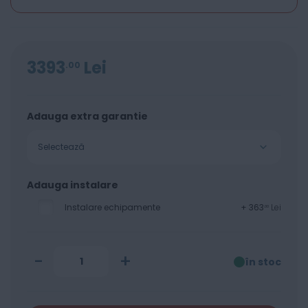
3393
Lei
00
Adauga extra garantie
Selectează
Adauga instalare
Instalare echipamente
+
363
Lei
00
-
+
în stoc