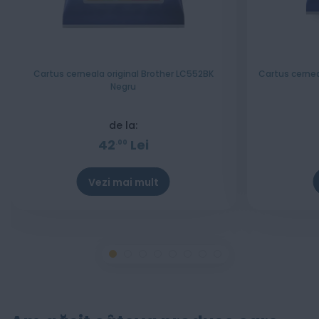
Cartus cerneala original Brother LC552BK
Cartus cernea
Negru
de la:
42
Lei
00
Vezi mai mult
Stoc epuizat