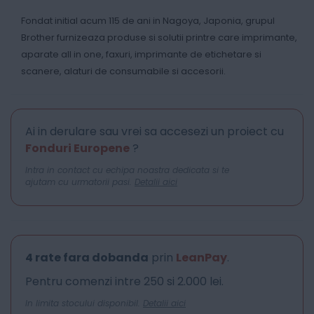
Fondat initial acum 115 de ani in Nagoya, Japonia, grupul
Brother furnizeaza produse si solutii printre care imprimante,
aparate all in one, faxuri, imprimante de etichetare si
scanere, alaturi de consumabile si accesorii.
Ai in derulare sau vrei sa accesezi un proiect cu
Fonduri Europene
?
Intra in contact cu echipa noastra dedicata si te
ajutam cu urmatorii pasi.
Detalii aici
4 rate fara dobanda
prin
LeanPay
.
Pentru comenzi intre 250 si 2.000 lei.
In limita stocului disponibil.
Detalii aici