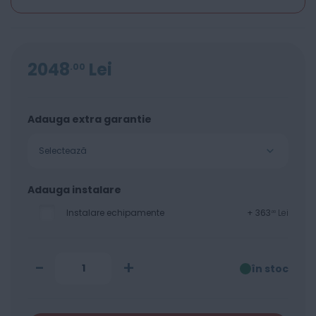
2048
Lei
00
Adauga extra garantie
Selectează
Adauga instalare
Instalare echipamente
+
363
Lei
00
-
+
în stoc