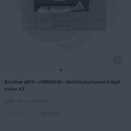
Brother MFC-J3960DW - Multifunctional Inkjet
color A3
COD:
MFCJ3960DWYJ1
Recenzii
0
100
% of