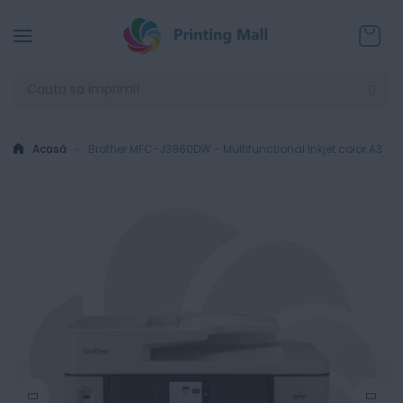
Coșul
Acasă
Brother MFC-J3960DW - Multifunctional Inkjet color A3