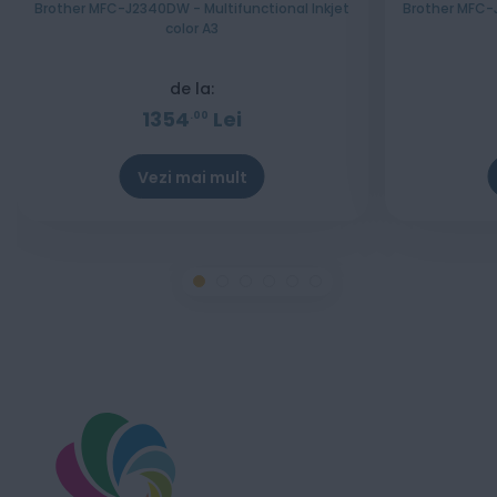
Brother MFC-J2340DW - Multifunctional Inkjet
Brother MFC-J
color A3
de la:
1354
Lei
00
Vezi mai mult