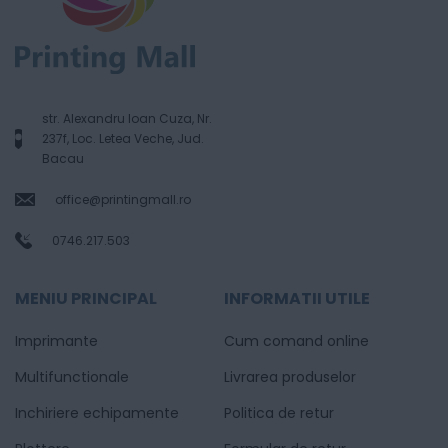
str. Alexandru Ioan Cuza, Nr.
237f, Loc. Letea Veche, Jud.
Bacau
office@printingmall.ro
0746.217.503
MENIU PRINCIPAL
INFORMATII UTILE
Imprimante
Cum comand online
Multifunctionale
Livrarea produselor
Inchiriere echipamente
Politica de retur