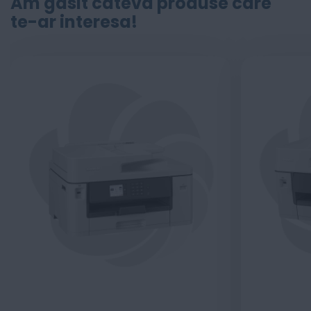
Am găsit câteva produse care
te-ar interesa!