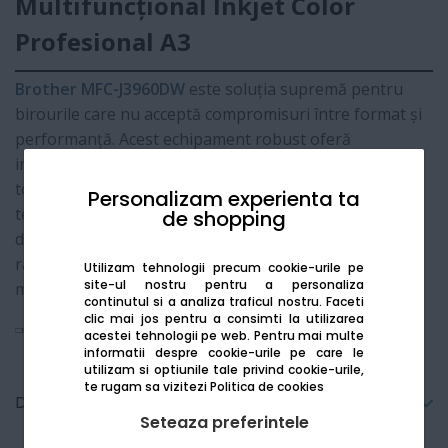
Multifuncțional Inkjet Color
Profesional A3
Brother MFC-J3960DW
este soluția supremă pentru
birourile care nu acceptă compromisuri între format și
performanță. Acest echipament robust oferă
imprimare, scanare, copiere și fax de înaltă calitate,
toate suportând formatul
A3
. Dotată cu noua
Personalizam experienta ta
tehnologie de imprimare MAXIDRIVE, asigură o
de shopping
durabilitate sporită și o viteză de imprimare ultra-
rapidă, fiind ideală pentru planuri arhitecturale,
Utilizam tehnologii precum cookie-urile pe
site-ul nostru pentru a personaliza
materiale de marketing sau foi de calcul complexe.
continutul si a analiza traficul nostru. Faceti
clic mai jos pentru a consimti la utilizarea
Vezi mai mult
acestei tehnologii pe web.
Pentru mai multe
informatii despre cookie-urile pe care le
utilizam si optiunile tale privind cookie-urile,
te rugam sa vizitezi
Politica de cookies
Detalii tehnice
Seteaza preferintele