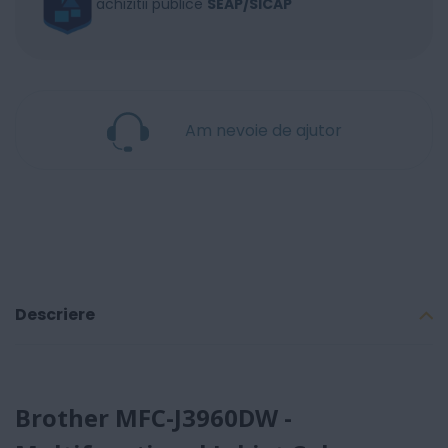
achizitii publice
SEAP/SICAP
Am nevoie de ajutor
Descriere
Brother MFC-J3960DW -