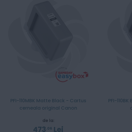
PFI-110MBK Matte Black - Cartus
PFI-110BK
cerneala original Canon
de la:
473
Lei
06