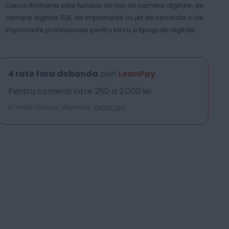
Canon Romania este furnizor de top de camere digitale, de
camere digitale SLR, de imprimante cu jet de cerneala si de
imprimante profesionale pentru birou si tipografii digitale.
4 rate fara dobanda
prin
LeanPay
.
Pentru comenzi intre 250 si 2.000 lei.
In limita stocului disponibil.
Detalii aici