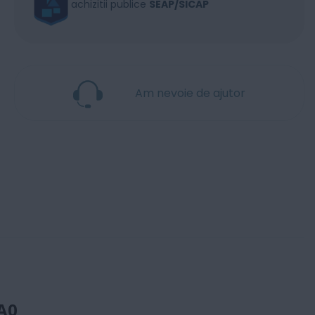
achizitii publice
SEAP/SICAP
Am nevoie de ajutor
A0