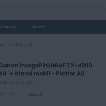
roductie
Contact
mobil - Plotter A0
Canon imagePROGRAF TX-4200
44" + Stand mobil - Plotter A0
COD:
6855C003AA
Recenzii
0
100
% of