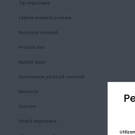
Tip imprimare
Lățime maximă printare
Rezoluție maximă
Precizie linii
Număr duze
Dimensiune picătură cerneală
Memorie
Pe
Stocare
Viteză imprimare
Utiliz