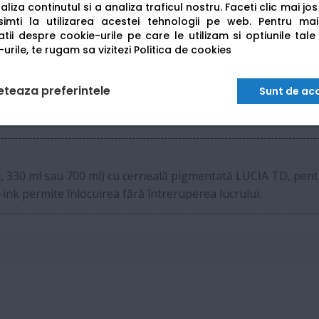
Role (până la 44") + coli individuale
liza continutul si a analiza traficul nostru. Faceti clic mai jo
imti la utilizarea acestei tehnologii pe web.
Pentru mai
tii despre cookie-urile pe care le utilizam si optiunile tale
USB 2.0, USB Host, Ethernet Gigabit, Wi-Fi
urile, te rugam sa vizitezi
Politica de cookies
1593 x 984 x 1168 mm
eteaza preferintele
Sunt de ac
Aprox. 112 kg (cu suport)
, 330 ml sau 700 ml) cu cerneală pigmentată LUCIA TD, pentru 
ink permite înlocuirea fără întreruperea lucrului.