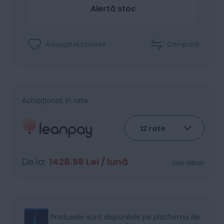
Alertă stoc
Adaugă la favorite
Compară
Achiziționat în rate
De la:
1428.98
Lei / lună
Vezi detalii
Produsele sunt disponibile pe platforma de