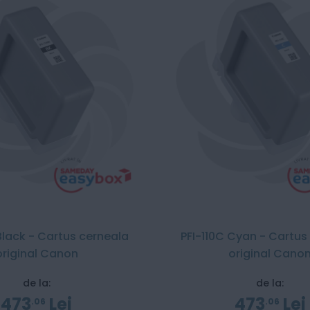
 Black - Cartus cerneala
PFI-110C Cyan - Cartus
original Canon
original Cano
de la:
de la:
473
Lei
473
Lei
06
06