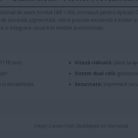
sional de mare format (44" / A0), conceput pentru aplicații CAD
e cerneală pigmentată, oferă precizie excelentă a liniilor și 
ată și integrare ușoară în mediile profesionale.
(1118 mm)
Viteză ridicată:
până la ap
jet
Sistem dual rolă:
gestionar
și durabilitate
Securitate:
imprimare secur
Inkjet Canon FINE (Bubblejet on Demand)