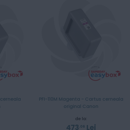
 cerneala
PFI-110M Magenta - Cartus cerneala
n
original Canon
de la:
473
Lei
06