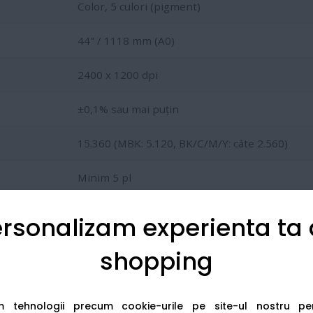
Color, 5 culori (pigment)
44" / 1118 mm (A0)
2400 x 1200 dpi
±0,1% sau mai puțin
15.360 (MBK: 5.120, BK/C/M/Y: câte 2.560)
Minim 5 pl
128 GB (virtual) / 2 GB RAM
rsonalizam experienta ta
Hard disk 500 GB (criptat)
shopping
A1 CAD: până la aprox. 3,3 pagini/min
am tehnologii precum cookie-urile pe site-ul nostru p