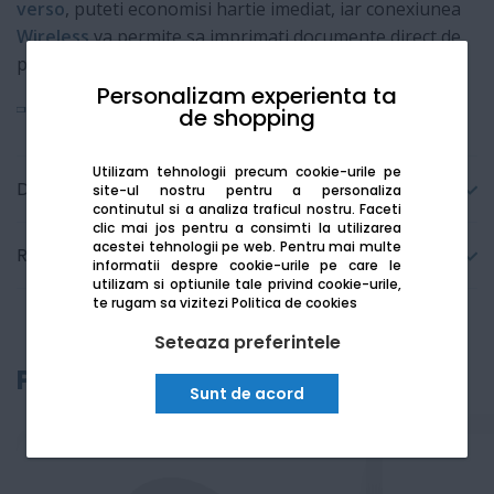
verso
, puteti economisi hartie imediat, iar conexiunea
Wireless
va permite sa imprimati documente direct de
pe telefon, fara a avea nevoie de cabluri.
Personalizam experienta ta
Vezi mai mult
de shopping
Utilizam tehnologii precum cookie-urile pe
Detalii tehnice
site-ul nostru pentru a personaliza
continutul si a analiza traficul nostru. Faceti
clic mai jos pentru a consimti la utilizarea
acestei tehnologii pe web.
Pentru mai multe
Recenzii
informatii despre cookie-urile pe care le
utilizam si optiunile tale privind cookie-urile,
te rugam sa vizitezi
Politica de cookies
Seteaza preferintele
Produse recomandate
Sunt de acord