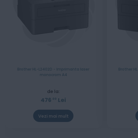
Brother HL-L2402D - Imprimanta laser
Brother H
monocrom A4
de la:
476
Lei
00
Vezi mai mult