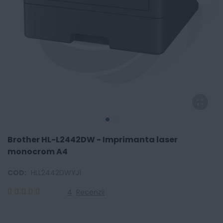
Brother HL-L2442DW - Imprimanta laser
monocrom A4
COD:
HLL2442DWYJ1
4
Recenzii
100
100
% of