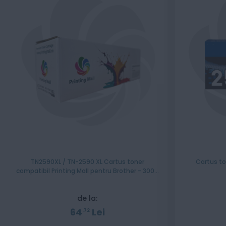
TN2590XL / TN-2590 XL Cartus toner
Cartus to
compatibil Printing Mall pentru Brother - 3000
pagini
de la:
64
Lei
72