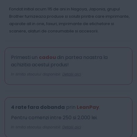
Fondat initial acum 115 de ani in Nagoya, Japonia, grupul
Brother furnizeaza produse si solutii printre care imprimante,
aparate all in one, faxuri, imprimante de etichetare si
scanere, alaturi de consumabile si accesorii.
Primesti un
cadou
din partea noastra la
achizitia acestui produs!
In limita stocului disponibil.
Detalii aici
4 rate fara dobanda
prin
LeanPay
.
Pentru comenzi intre 250 si 2.000 lei.
In limita stocului disponibil.
Detalii aici