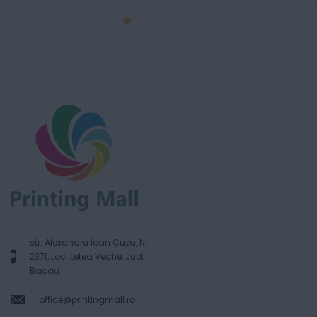
str. Alexandru Ioan Cuza, Nr.
237f, Loc. Letea Veche, Jud.
Bacau
office@printingmall.ro