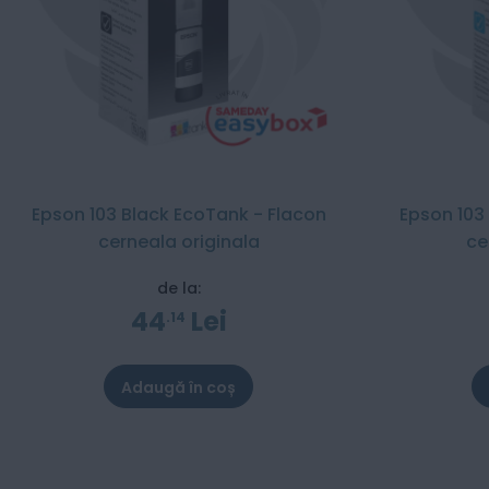
Epson 103 Black EcoTank - Flacon
Epson 103
cerneala originala
ce
de la:
44
Lei
14
Adaugă în coș