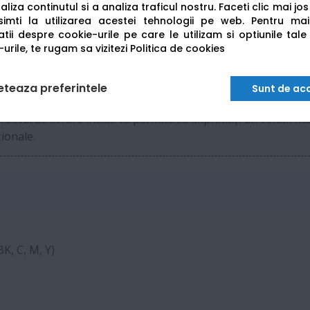
liza continutul si a analiza traficul nostru. Faceti clic mai jo
USB 2.0
imti la utilizarea acestei tehnologii pe web.
Pentru mai
tii despre cookie-urile pe care le utilizam si optiunile tale
urile, te rugam sa vizitezi
Politica de cookies
Da (până la 10 x 15 cm)
eteaza preferintele
Sunt de ac
3
. Setul de livrare inclus vă permite să imprimați un volum m
ționale.
K, C, M, Y)