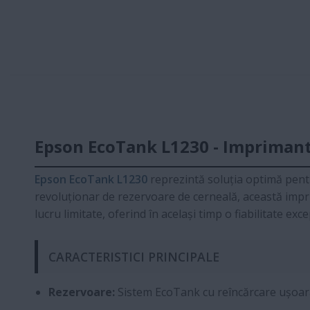
Epson EcoTank L1230 - Imprimanta
Epson EcoTank L1230
reprezintă soluția optimă pentru
revoluționar de rezervoare de cerneală, această impri
lucru limitate, oferind în același timp o fiabilitate e
CARACTERISTICI PRINCIPALE
Rezervoare:
Sistem EcoTank cu reîncărcare ușoară