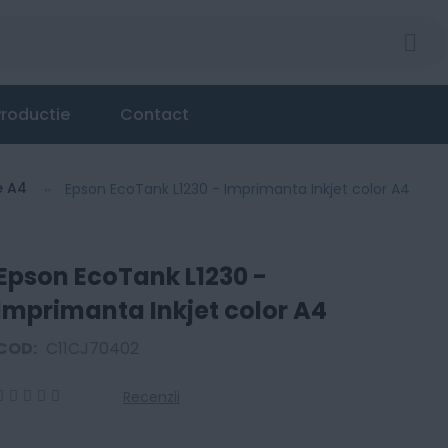
color A4
roductie
Contact
e A4
Epson EcoTank L1230 - Imprimanta Inkjet color A4
Epson EcoTank L1230 -
Imprimanta Inkjet color A4
COD:
C11CJ70402
Recenzii
0
100
% of