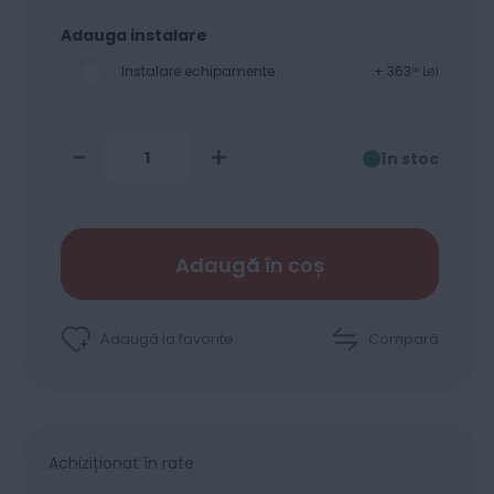
Adauga instalare
Instalare echipamente
+
363
Lei
00
-
+
în stoc
Adaugă în coș
Adaugă la favorite
Compară
Achiziționat în rate