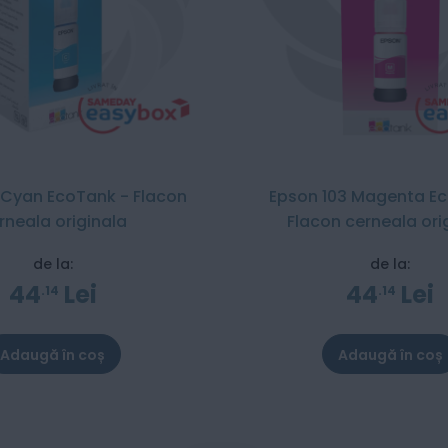
 Cyan EcoTank - Flacon
Epson 103 Magenta E
rneala originala
Flacon cerneala ori
de la:
de la:
44
Lei
44
Lei
14
14
Adaugă în coș
Adaugă în coș