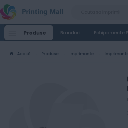
Epson EcoTank L1230 - Imprimanta Inkjet 
Produse
Branduri
Echipamente P
720
Lei
00
Acasă
Produse
Imprimante
Imprimant