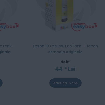
coTank -
Epson 103 Yellow EcoTank - Flacon
ginala
cerneala originala
de la:
44
Lei
14
Adaugă în coș