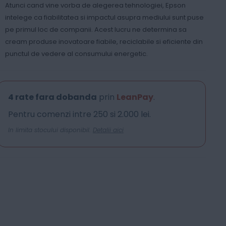
Atunci cand vine vorba de alegerea tehnologiei, Epson
intelege ca fiabilitatea si impactul asupra mediului sunt puse
pe primul loc de companii. Acest lucru ne determina sa
cream produse inovatoare fiabile, reciclabile si eficiente din
punctul de vedere al consumului energetic.
4 rate fara dobanda
prin
LeanPay
.
Pentru comenzi intre 250 si 2.000 lei.
In limita stocului disponibil.
Detalii aici