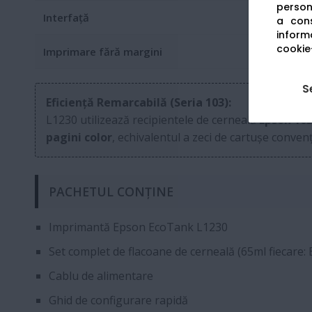
persona
Interfață
a cons
informa
cookie-
Imprimare fără margini
S
Eficiență Remarcabilă (Seria 103):
L1230 utilizează recipientele de cerneală
Epson 10
pagini color
, echivalentul a zeci de cartușe conven
PACHETUL CONȚINE
Imprimantă Epson EcoTank L1230
Set complet de flacoane de cerneală (65ml fiecare: B
Cablu de alimentare
Ghid de configurare rapidă