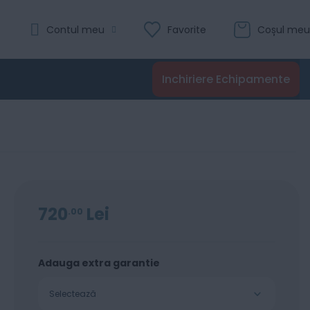
Evaluare:
Contul meu
Favorite
Coșul meu
0
100
% of
Recenzii
Inchiriere Echipamente
Adaugă în coș
720
Lei
00
Adauga extra garantie
Selectează