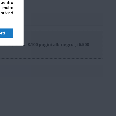
s pentru
 multe
 privind
ord
asiv de până la
8.100 pagini alb-negru
și
6.500