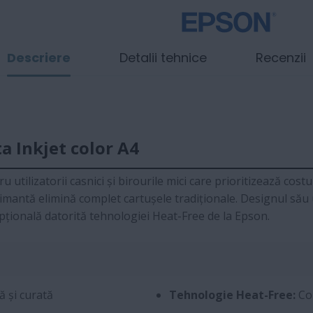
Descriere
Detalii tehnice
Recenzii
 Inkjet color A4
 utilizatorii casnici și birourile mici care prioritizează cos
mantă elimină complet cartușele tradiționale. Designul său u
xcepțională datorită tehnologiei Heat-Free de la Epson.
 și curată
Tehnologie Heat-Free:
Con