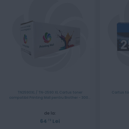
TN2590XL / TN-2590 XL Cartus toner
Cartus to
compatibil Printing Mall pentru Brother - 3000
pagini
de la:
64
Lei
72