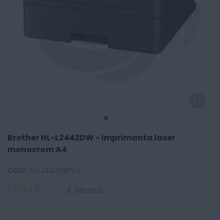
Brother HL-L2442DW - Imprimanta laser
monocrom A4
COD:
HLL2442DWYJ1
4
Recenzii
100
100
% of