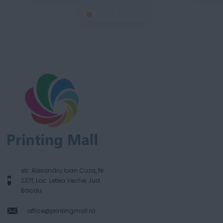
str. Alexandru Ioan Cuza, Nr.
237f, Loc. Letea Veche, Jud.
Bacau
office@printingmall.ro