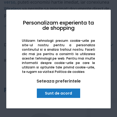
verso
, puteti economisi hartie imediat, iar conexiunea
Wireless
va permite sa imprimati documente direct de
pe telefon, fara a avea nevoie de cabluri.
Personalizam experienta ta
Vezi mai mult
de shopping
Utilizam tehnologii precum cookie-urile pe
Detalii tehnice
site-ul nostru pentru a personaliza
continutul si a analiza traficul nostru. Faceti
clic mai jos pentru a consimti la utilizarea
acestei tehnologii pe web.
Pentru mai multe
Recenzii
informatii despre cookie-urile pe care le
utilizam si optiunile tale privind cookie-urile,
te rugam sa vizitezi
Politica de cookies
Seteaza preferintele
Produse recomandate
Sunt de acord