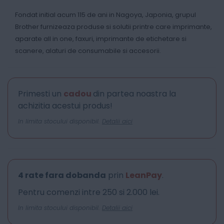
Fondat initial acum 115 de ani in Nagoya, Japonia, grupul
Brother furnizeaza produse si solutii printre care imprimante,
aparate all in one, faxuri, imprimante de etichetare si
scanere, alaturi de consumabile si accesorii.
Primesti un
cadou
din partea noastra la
achizitia acestui produs!
In limita stocului disponibil.
Detalii aici
4 rate fara dobanda
prin
LeanPay
.
Pentru comenzi intre 250 si 2.000 lei.
In limita stocului disponibil.
Detalii aici