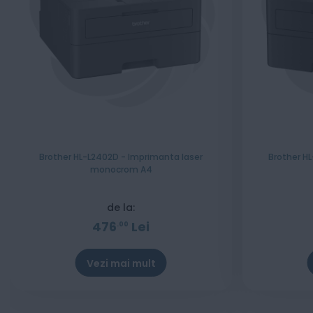
Brother HL-L2402D - Imprimanta laser
Brother H
monocrom A4
de la:
476
Lei
00
Vezi mai mult