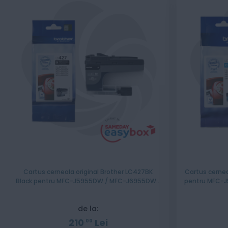
Cartus cerneala original Brother LC427BK
Cartus cernea
Black pentru MFC-J5955DW / MFC-J6955DW /
pentru MFC-
MFC-J6957DW
de la:
210
Lei
00