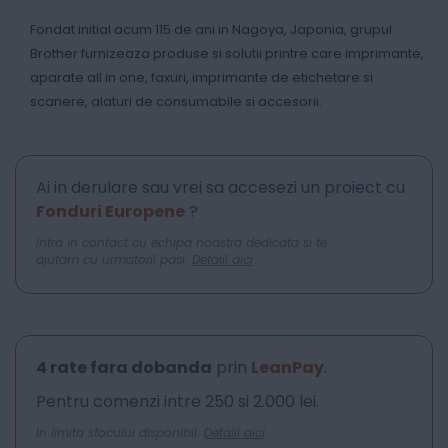
Fondat initial acum 115 de ani in Nagoya, Japonia, grupul
Brother furnizeaza produse si solutii printre care imprimante,
aparate all in one, faxuri, imprimante de etichetare si
scanere, alaturi de consumabile si accesorii.
Ai in derulare sau vrei sa accesezi un proiect cu
Fonduri Europene
?
Intra in contact cu echipa noastra dedicata si te
ajutam cu urmatorii pasi.
Detalii aici
4 rate fara dobanda
prin
LeanPay
.
Pentru comenzi intre 250 si 2.000 lei.
In limita stocului disponibil.
Detalii aici