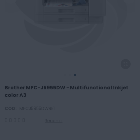
Brother MFC-J5955DW - Multifunctional Inkjet
color A3
COD:
MFCJ5955DWRE1
Recenzii
0
100
% of