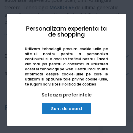
automată față-verso (Dual Scan) dintr-o singură
trecere. Tehnologia
MAXIDRIVE
de ultimă generație
asigură o viteză excepțională și o fiabilitate crescută
pentru volume mari de lucru.
Personalizam experienta ta
de shopping
Vezi mai mult
Utilizam tehnologii precum cookie-urile pe
site-ul nostru pentru a personaliza
Detalii tehnice
continutul si a analiza traficul nostru. Faceti
clic mai jos pentru a consimti la utilizarea
acestei tehnologii pe web.
Pentru mai multe
Recenzii
informatii despre cookie-urile pe care le
utilizam si optiunile tale privind cookie-urile,
te rugam sa vizitezi
Politica de cookies
Seteaza preferintele
Produse recomandate
Sunt de acord