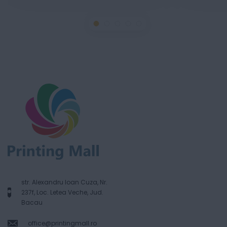
str. Alexandru Ioan Cuza, Nr.
237f, Loc. Letea Veche, Jud.
Bacau
office@printingmall.ro