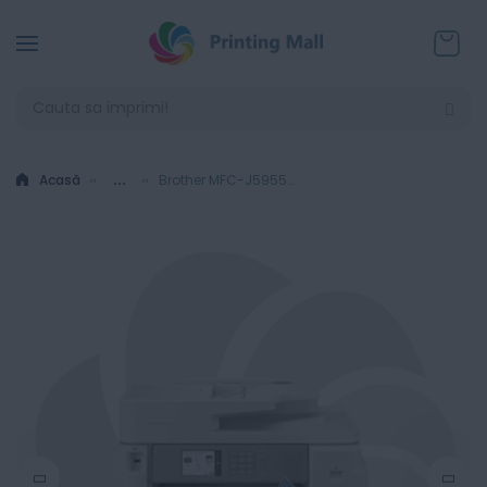
Coșul
Acasă
...
Brother MFC-J5955DW - Multifunctional Inkjet color A3