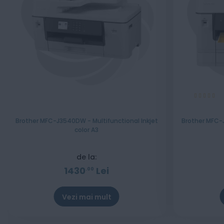
Evaluare:
100%
Brother MFC-J3540DW - Multifunctional Inkjet
Brother MFC-J
color A3
de la:
1430
Lei
00
Vezi mai mult
Stoc epuizat