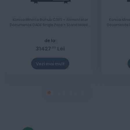
Konica Minolta Bizhub C361i + Alimentator
Konica Mino
Documente DADF Single Pass + Stand Mobil +
Documente RADF + Stand Mobil 
Set tonere CMYK - Instalare Gratuita
CMY
de la:
31427
Lei
00
Vezi mai mult