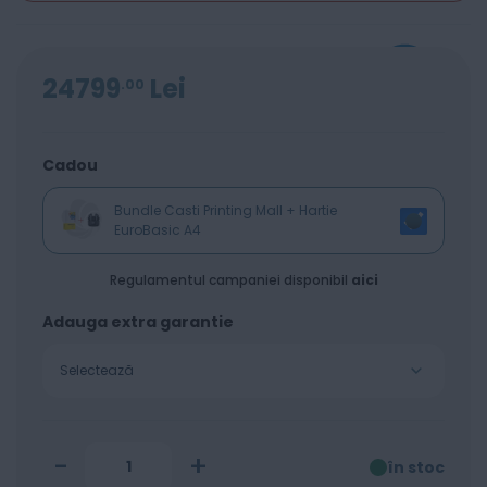
24799
Lei
00
Cadou
Bundle Casti Printing Mall + Hartie
EuroBasic A4
Regulamentul campaniei disponibil
aici
Adauga extra garantie
Selectează
-
+
în stoc