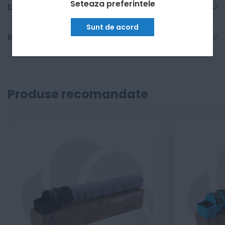
Seteaza preferintele
Detalii tehnice
Sunt de acord
Recenzii
Produse recomandate