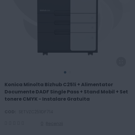
Konica Minolta Bizhub C251i + Alimentator
Documente DADF Single Pass + Stand Mobil + Set
tonere CMYK - Instalare Gratuita
COD:
SETVZC251IDF714
0
Recenzii
0
100
% of