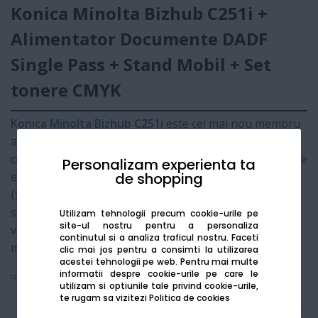
Konica Minolta Bizhub C251i +
Alimentator Documente DADF
Single Pass + Stand Mobil + Set
tonere CMYK
Konica Minolta Bizhub C251i
este cel mai nou membru
al familiei i-Series, oferind o experiență de lucru
conectată și securizată. Această configurație de top este
Personalizam experienta ta
de shopping
echipată cu
Alimentatorul de Documente Dual Scan
(Single Pass)
, capabil să citească ambele fețe ale foii
simultan, eliminând uzura mecanică și maximizând
Utilizam tehnologii precum cookie-urile pe
site-ul nostru pentru a personaliza
viteza de digitalizare. Ideal pentru birourile care
continutul si a analiza traficul nostru. Faceti
migrează către fluxuri de lucru 100% digitale.
clic mai jos pentru a consimti la utilizarea
acestei tehnologii pe web.
Pentru mai multe
informatii despre cookie-urile pe care le
Vezi mai mult
utilizam si optiunile tale privind cookie-urile,
te rugam sa vizitezi
Politica de cookies