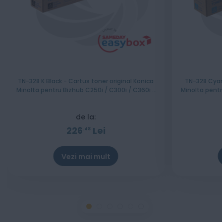
TN-328 K Black - Cartus toner original Konica
TN-328 Cyan
Minolta pentru Bizhub C250i / C300i / C360i /
Minolta pentru Bizh
C251i / C301i / C361i
de la:
226
Lei
48
Vezi mai mult