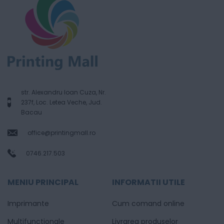
str. Alexandru Ioan Cuza, Nr.
237f, Loc. Letea Veche, Jud.
Bacau
office@printingmall.ro
0746.217.503
MENIU PRINCIPAL
INFORMATII UTILE
Imprimante
Cum comand online
Multifunctionale
Livrarea produselor