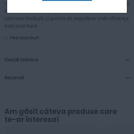
reducând costurile operaționale și simplificând procesul
de întreținere. Este alegerea ideală pentru birouri,
cabinete medicale și puncte de expediere unde eficiența
este prioritară.
Vezi mai mult
Detalii tehnice
Recenzii
Am găsit câteva produse care
te-ar interesa!