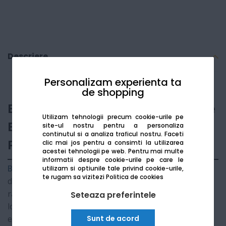
Descriere
Personalizam experienta ta
de shopping
Brother TD-4410D - Imprimantă de
Utilizam tehnologii precum cookie-urile pe
Etichete Termic Direct,
site-ul nostru pentru a personaliza
continutul si a analiza traficul nostru. Faceti
Profesională
clic mai jos pentru a consimti la utilizarea
acestei tehnologii pe web.
Pentru mai multe
informatii despre cookie-urile pe care le
Brother TD-4410D
este o imprimantă de etichete
utilizam si optiunile tale privind cookie-urile,
te rugam sa vizitezi
Politica de cookies
desktop performantă, optimizată pentru imprimarea
rapidă și clară a codurilor de bare și a informațiilor
Seteaza preferintele
logistice. Utilizând tehnologia
Termic Direct
, aceasta
Sunt de acord
elimină necesitatea utilizării ribonului sau a tonerului,