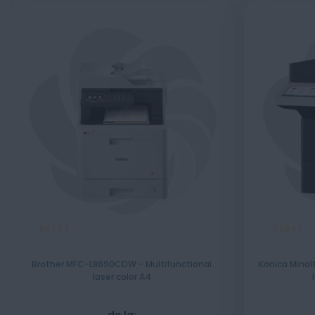
Evaluare:
Evaluare:
100%
100%
Brother MFC-L8690CDW - Multifunctional
Konica Minolt
laser color A4
de la: