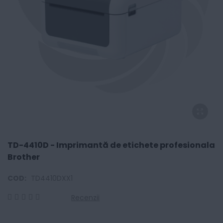
TD-4410D - Imprimantă de etichete profesionala
Brother
COD:
TD4410DXX1
Recenzii
0
100
% of