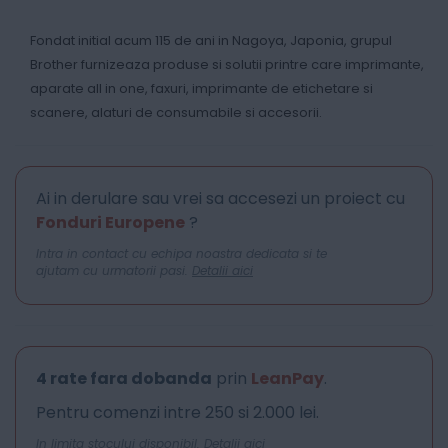
Fondat initial acum 115 de ani in Nagoya, Japonia, grupul
Brother furnizeaza produse si solutii printre care imprimante,
aparate all in one, faxuri, imprimante de etichetare si
scanere, alaturi de consumabile si accesorii.
Ai in derulare sau vrei sa accesezi un proiect cu
Fonduri Europene
?
Intra in contact cu echipa noastra dedicata si te
ajutam cu urmatorii pasi.
Detalii aici
4 rate fara dobanda
prin
LeanPay
.
Pentru comenzi intre 250 si 2.000 lei.
In limita stocului disponibil.
Detalii aici