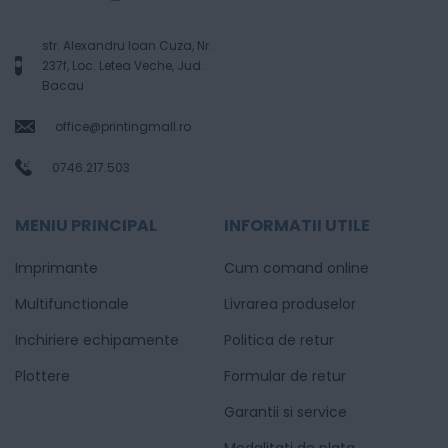
str. Alexandru Ioan Cuza, Nr.
237f, Loc. Letea Veche, Jud.
Bacau
office@printingmall.ro
0746.217.503
MENIU PRINCIPAL
INFORMATII UTILE
Imprimante
Cum comand online
Multifunctionale
Livrarea produselor
Inchiriere echipamente
Politica de retur
Plottere
Formular de retur
Garantii si service
Modalitati de plata