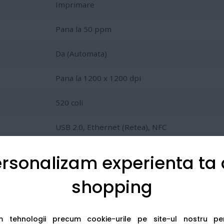
Imprimare
Pana la 50 ppm
Da (Automata)
Pana la 1200 x 1200 dpi
520 coli
USB 2.0, Ethernet (Retea), NFC
1 GB
rsonalizam experienta ta
shopping
nerele de super-capacitate:
TN3600XXL
(11.000 pagini) sau t
am tehnologii precum cookie-urile pe site-ul nostru p