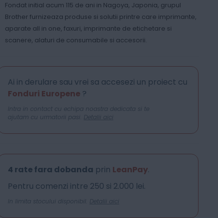
Fondat initial acum 115 de ani in Nagoya, Japonia, grupul
Brother furnizeaza produse si solutii printre care imprimante,
aparate all in one, faxuri, imprimante de etichetare si
scanere, alaturi de consumabile si accesorii.
Ai in derulare sau vrei sa accesezi un proiect cu
Fonduri Europene
?
Intra in contact cu echipa noastra dedicata si te
ajutam cu urmatorii pasi.
Detalii aici
4 rate fara dobanda
prin
LeanPay
.
Pentru comenzi intre 250 si 2.000 lei.
In limita stocului disponibil.
Detalii aici