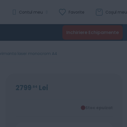
Contul meu
Favorite
Coșul meu
Inchiriere Echipamente
mprimanta laser monocrom A4
2799
Lei
94
Stoc epuizat