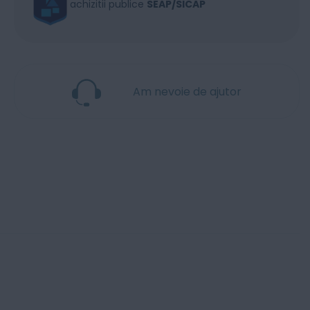
achizitii publice
SEAP/SICAP
Am nevoie de ajutor