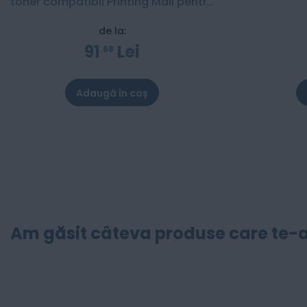
toner compatibil Printing Mall pentru
Brother - 6000 pagini
de la:
91
Lei
68
Adaugă în coș
Am găsit câteva produse care te-a