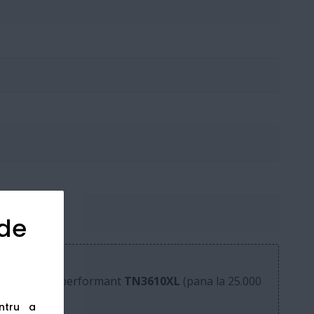
 de
onerul ultra-performant
TN3610XL
(pana la 25.000
entru a