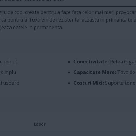
u de top, creata pentru a face fata celor mai mari provocari 
ta pentru a fi extrem de rezistenta, aceasta imprimanta te aj
tejeaza datele in permanenta.
pe minut
Conectivitate:
Retea Gigab
 simplu
Capacitate Mare:
Tava de 5
i usoare
Costuri Mici:
Suporta toner
Laser