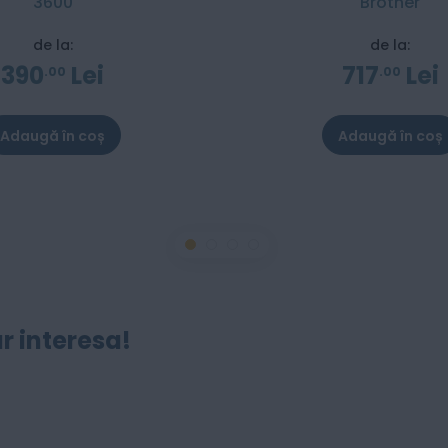
3600
Brother
de la:
de la:
390
Lei
717
Lei
00
00
Adaugă în coș
Adaugă în coș
r interesa!