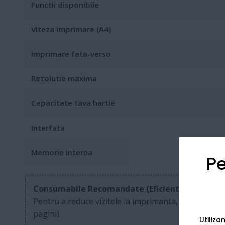
Functii disponibile
Viteza imprimare (A4)
Imprimare fata-verso
Rezolutie maxima
Capacitate tava hartie
Interfata
Memorie interna
Pe
Consumabile Recomandate (Eficienta Maxima):
Pentru a reduce vizitele la imprimanta, utilizati to
pagini).
Utiliz