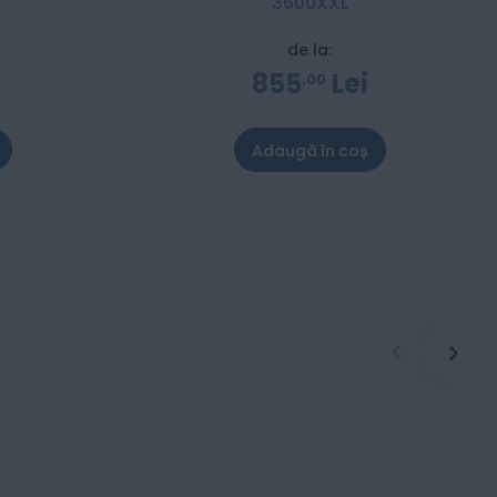
3600XXL
de la:
855
Lei
00
Adaugă în coș