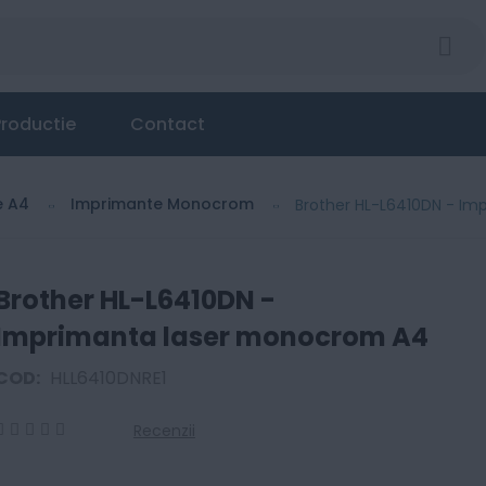
roductie
Contact
e A4
Imprimante Monocrom
Brother HL-L6410DN - I
Brother HL-L6410DN -
Imprimanta laser monocrom A4
COD:
HLL6410DNRE1
Recenzii
0
100
% of