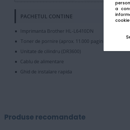
persona
a cons
informa
PACHETUL CONTINE
cookie-
Imprimanta Brother HL-L6410DN
S
Toner de pornire (aprox. 11.000 pagini)
Unitate de cilindru (DR3600)
Cablu de alimentare
Ghid de instalare rapida
Produse recomandate