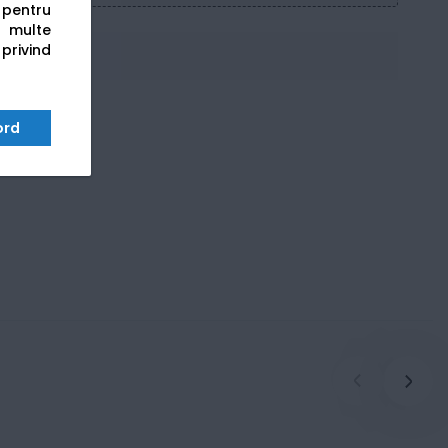
s pentru
 multe
 privind
ord