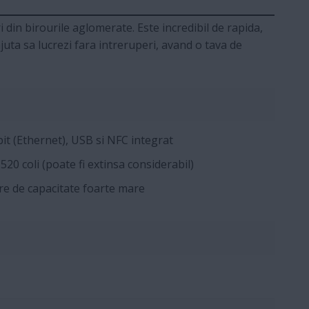
din birourile aglomerate. Este incredibil de rapida,
uta sa lucrezi fara intreruperi, avand o tava de
it (Ethernet), USB si NFC integrat
20 coli (poate fi extinsa considerabil)
e de capacitate foarte mare