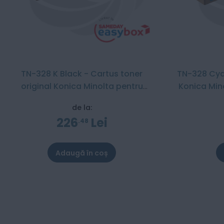
TN-328 K Black - Cartus toner
TN-328 Cyan
original Konica Minolta pentru
Konica Min
Bizhub C250i / C300i / C360i / C251i
/ C
de la:
/ C301i / C361i
226
Lei
48
Adaugă în coș