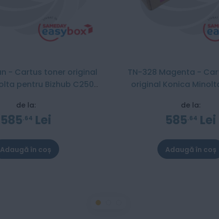
 - Cartus toner original
TN-328 Magenta - Car
olta pentru Bizhub C250i
original Konica Minolt
300i / C360i / C251i / C301i / C361i
Bizhub C250i / C300i / C360i / C251i
de la:
de la:
/ C301i / C361i
585
Lei
585
Lei
64
64
Adaugă în coș
Adaugă în coș