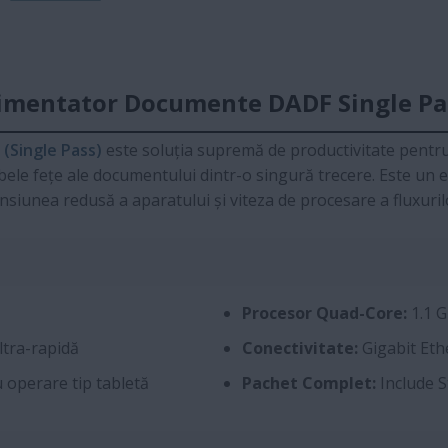
limentator Documente DADF Single Pas
 (Single Pass)
este soluția supremă de productivitate pentru
mbele fețe ale documentului dintr-o singură trecere. Este un
siunea redusă a aparatului și viteza de procesare a fluxuril
Procesor Quad-Core:
1.1 G
ltra-rapidă
Conectivitate:
Gigabit Ethe
u operare tip tabletă
Pachet Complet:
Include S