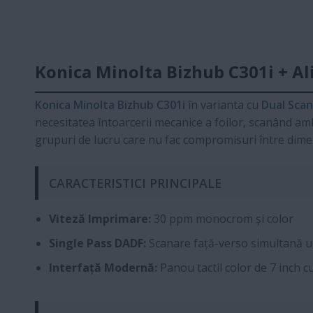
Konica Minolta Bizhub C301i + A
Konica Minolta Bizhub C301i
în varianta cu
Dual Scan
necesitatea întoarcerii mecanice a foilor, scanând a
grupuri de lucru care nu fac compromisuri între dimen
CARACTERISTICI PRINCIPALE
Viteză Imprimare:
30 ppm monocrom și color
Single Pass DADF:
Scanare față-verso simultană u
Interfață Modernă:
Panou tactil color de 7 inch c