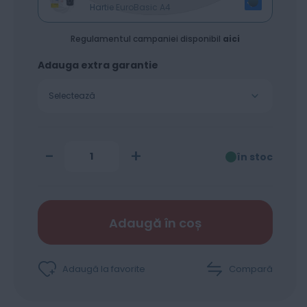
Hartie EuroBasic A4
Regulamentul campaniei disponibil
aici
Adauga extra garantie
Selectează
-
+
în stoc
Adaugă în coș
Adaugă la favorite
Compară