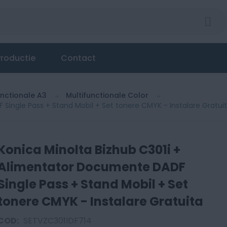
r Documente DADF Single Pass + Stand Mobil + Set to
roductie
Contact
unctionale A3
Multifunctionale Color
Single Pass + Stand Mobil + Set tonere CMYK - Instalare Gratui
Konica Minolta Bizhub C301i +
Alimentator Documente DADF
Single Pass + Stand Mobil + Set
tonere CMYK - Instalare Gratuita
COD:
SETVZC301IDF714