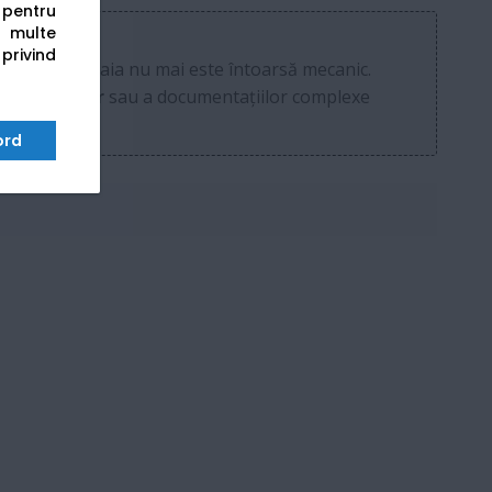
s pentru
 multe
 privind
m, deoarece foaia nu mai este întoarsă mecanic.
contractelor
sau a documentațiilor complexe
ord