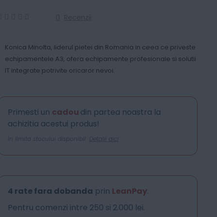
0
Recenzii
0
100
% of
Konica Minolta, liderul pietei din Romania in ceea ce priveste
echipamentele A3, ofera echipamente profesionale si solutii
IT integrate potrivite oricaror nevoi.
Primesti un
cadou
din partea noastra la
achizitia acestui produs!
In limita stocului disponibil.
Detalii aici
4 rate fara dobanda
prin
LeanPay
.
Pentru comenzi intre 250 si 2.000 lei.