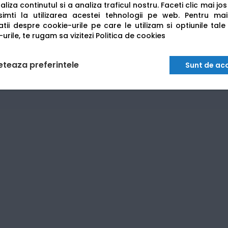
liza continutul si a analiza traficul nostru. Faceti clic mai jo
imti la utilizarea acestei tehnologii pe web.
Pentru mai
tii despre cookie-urile pe care le utilizam si optiunile tale
blocare a hârtiei în timpul scanării duplex este redus la mini
urile, te rugam sa vizitezi
Politica de cookies
un scaner de mare viteză, ideal pentru
arhivarea rapidă a 
eteaza preferintele
Sunt de ac