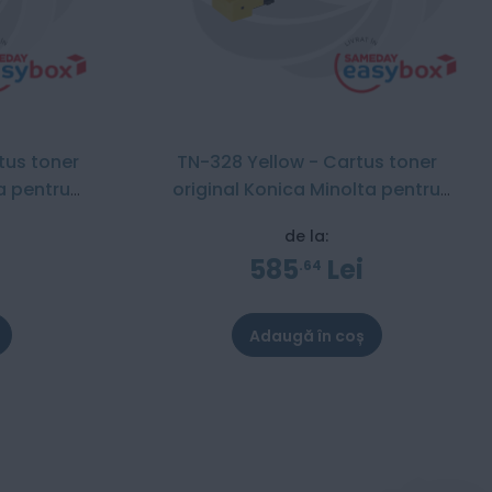
tus toner
TN-328 Yellow - Cartus toner
a pentru
original Konica Minolta pentru
Bizhub C250i / C300i / C360i / C251i
de la:
/ C301i / C361i
585
Lei
64
Adaugă în coș