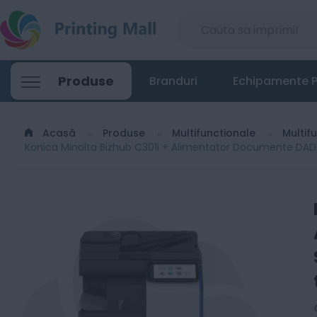
Konica Minolta Bizhub C301i + Alimentato
Produse
Branduri
Echipamente P
26399
Lei
01
Acasă
Produse
Multifunctionale
Multif
Konica Minolta Bizhub C301i + Alimentator Documente DADF 