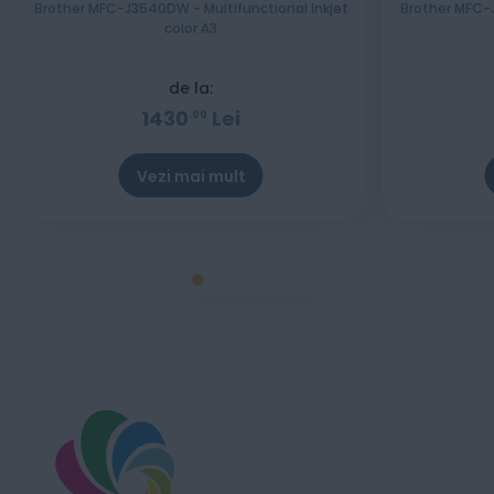
Brother MFC-J3540DW - Multifunctional Inkjet
Brother MFC-J
color A3
de la:
1430
Lei
00
Vezi mai mult
Stoc epuizat