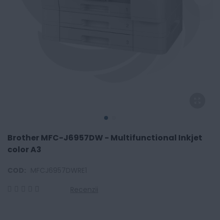
Brother MFC-J6957DW - Multifunctional Inkjet
color A3
COD:
MFCJ6957DWRE1
Recenzii
0
100
% of