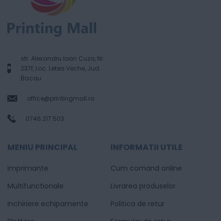
str. Alexandru Ioan Cuza, Nr.
237f, Loc. Letea Veche, Jud.
Bacau
office@printingmall.ro
0746.217.503
MENIU PRINCIPAL
INFORMATII UTILE
Imprimante
Cum comand online
Multifunctionale
Livrarea produselor
Inchiriere echipamente
Politica de retur