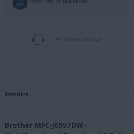
achizitii publice
SEAP/SICAP
Am nevoie de ajutor
Descriere
Brother MFC-J6957DW -