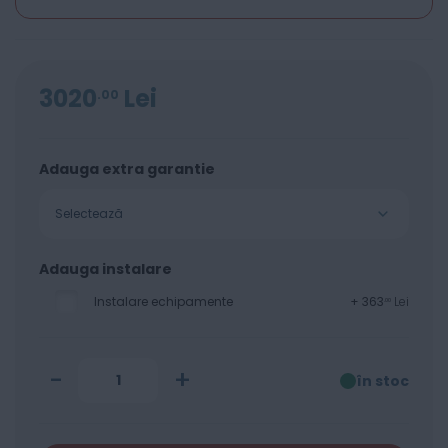
3020
Lei
00
Adauga extra garantie
Selectează
Adauga instalare
Instalare echipamente
+
363
Lei
00
-
+
în stoc