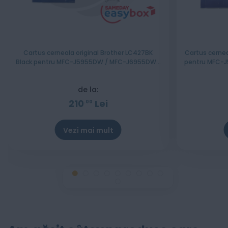
Cartus cerneala original Brother LC427BK
Cartus cernea
Black pentru MFC-J5955DW / MFC-J6955DW /
pentru MFC-
MFC-J6957DW
de la:
210
Lei
00
Vezi mai mult