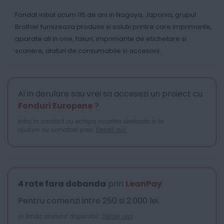
Fondat initial acum 115 de ani in Nagoya, Japonia, grupul
Brother furnizeaza produse si solutii printre care imprimante,
aparate all in one, faxuri, imprimante de etichetare si
scanere, alaturi de consumabile si accesorii.
Ai in derulare sau vrei sa accesezi un proiect cu
Fonduri Europene
?
Intra in contact cu echipa noastra dedicata si te
ajutam cu urmatorii pasi.
Detalii aici
4 rate fara dobanda
prin
LeanPay
.
Pentru comenzi intre 250 si 2.000 lei.
In limita stocului disponibil.
Detalii aici