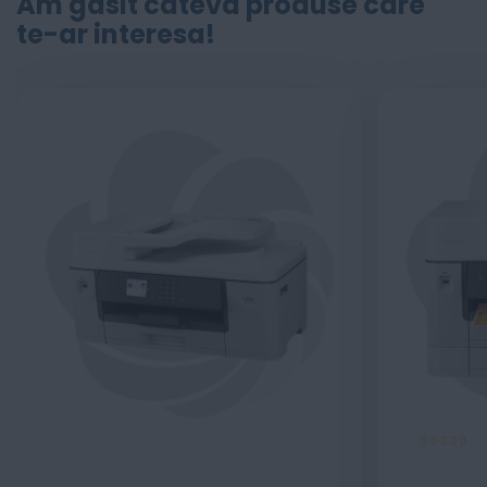
Am găsit câteva produse care
te-ar interesa!
Evaluare:
100%