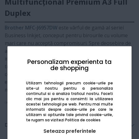
Multifuncțional Premium A3 Full
Duplex
Brother MFC-J6957DW
este vârful de gamă al seriei
Business Inkjet, conceput pentru birourile cu volume
mari care nu acceptă compromisuri. Spre deosebire de
alte modele, acesta oferă
capabilitate completă A3
:
imprimare, scanare, copiere și fax în format mare. Cu
Personalizam experienta ta
trei tăvi de hârtie pentru o capacitate totală de 750 de
de shopping
coli și tehnologia de ultimă oră
MAXIDRIVE
, acest
echipament redefinește eficiența și durabilitatea în
Utilizam tehnologii precum cookie-urile pe
site-ul nostru pentru a personaliza
mediul corporate.
continutul si a analiza traficul nostru. Faceti
clic mai jos pentru a consimti la utilizarea
Vezi mai mult
acestei tehnologii pe web.
Pentru mai multe
informatii despre cookie-urile pe care le
utilizam si optiunile tale privind cookie-urile,
te rugam sa vizitezi
Politica de cookies
Detalii tehnice
Seteaza preferintele