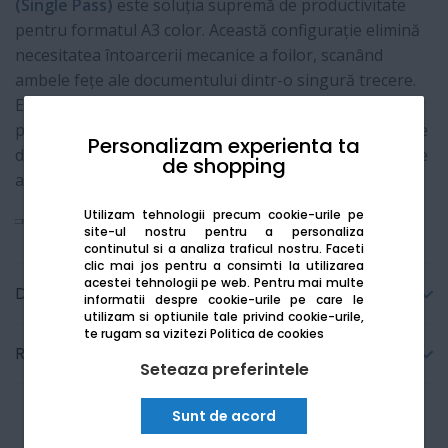
(Single Pass)
este soluția supremă de productivitate
pentru formatul A3 color. Această configurație elimină
necesitatea întoarcerii mecanice a foilor, scanând
ambele fețe ale documentului dintr-o singură trecere.
Este un echipament din generația
i-Series
, conceput
pentru grupuri de lucru care nu fac compromisuri între
Personalizam experienta ta
dimensiunea redusă a aparatului și viteza de procesare
de shopping
a fluxurilor de documente digitale.
Utilizam tehnologii precum cookie-urile pe
Vezi mai mult
site-ul nostru pentru a personaliza
continutul si a analiza traficul nostru. Faceti
clic mai jos pentru a consimti la utilizarea
acestei tehnologii pe web.
Pentru mai multe
Detalii tehnice
informatii despre cookie-urile pe care le
utilizam si optiunile tale privind cookie-urile,
te rugam sa vizitezi
Politica de cookies
Recenzii
Seteaza preferintele
Sunt de acord