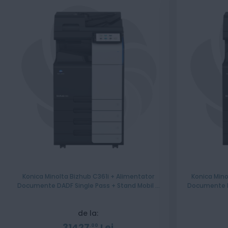
Konica Minolta Bizhub C361i + Alimentator
Konica Mino
Documente DADF Single Pass + Stand Mobil +
Documente RADF + Stand Mobil 
Set tonere CMYK - Instalare Gratuita
CMY
de la:
31427
Lei
00