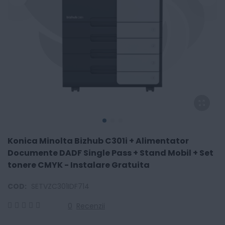
Konica Minolta Bizhub C301i + Alimentator
Documente DADF Single Pass + Stand Mobil + Set
tonere CMYK - Instalare Gratuita
COD:
SETVZC301IDF714
0
Recenzii
0
100
% of