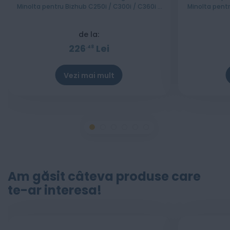
Minolta pentru Bizhub C250i / C300i / C360i /
Minolta pentru Bizh
C251i / C301i / C361i
de la:
226
Lei
48
Vezi mai mult
Am găsit câteva produse care
te-ar interesa!