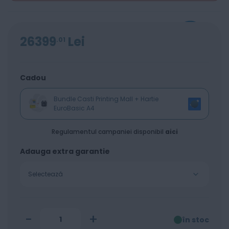
26399
Lei
01
Cadou
Bundle Casti Printing Mall + Hartie
EuroBasic A4
Regulamentul campaniei disponibil
aici
Adauga extra garantie
Selectează
-
+
în stoc