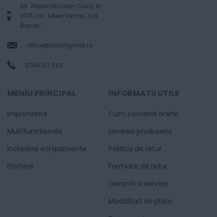
str. Alexandru Ioan Cuza, Nr.
237f, Loc. Letea Veche, Jud.
Bacau
office@printingmall.ro
0746.217.503
MENIU PRINCIPAL
INFORMATII UTILE
Imprimante
Cum comand online
Multifunctionale
Livrarea produselor
Inchiriere echipamente
Politica de retur
Plottere
Formular de retur
Garantii si service
Modalitati de plata