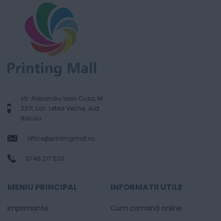
str. Alexandru Ioan Cuza, Nr.
237f, Loc. Letea Veche, Jud.
Bacau
office@printingmall.ro
0746.217.503
MENIU PRINCIPAL
INFORMATII UTILE
Imprimante
Cum comand online