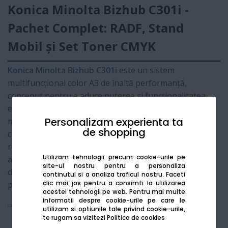
Konica Minolta Bizhub C301i -
Pachet Complet: RADF, Stand
Mobil și Set Toner CMYK
Konica Minolta Bizhub C301i
este un sistem
multifuncțional color A3 de înaltă performanță,
conceput pentru a aduce puterea și funcționalitatea
echipamentelor mari în spații de lucru compacte. Acest
Personalizam experienta ta
model din gama
i-Series
impresionează prin calitatea
de shopping
culorilor și viteza de procesare. Pachetul oferit
reprezintă
configurația completă
, incluzând
Utilizam tehnologii precum cookie-urile pe
alimentatorul automat pentru documente, standul
site-ul nostru pentru a personaliza
dedicat pentru podea și setul de consumabile necesar
continutul si a analiza traficul nostru. Faceti
clic mai jos pentru a consimti la utilizarea
pornirii imediate.
acestei tehnologii pe web.
Pentru mai multe
informatii despre cookie-urile pe care le
Vezi mai mult
utilizam si optiunile tale privind cookie-urile,
te rugam sa vizitezi
Politica de cookies