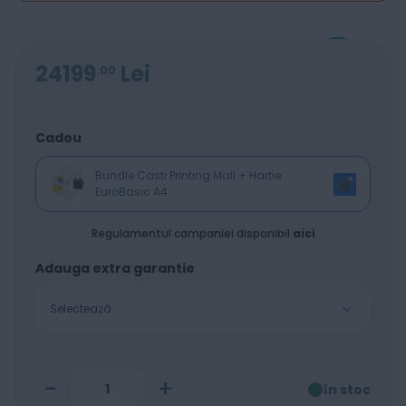
24199
Lei
00
Cadou
Bundle Casti Printing Mall + Hartie
EuroBasic A4
Regulamentul campaniei disponibil
aici
Adauga extra garantie
Selectează
-
+
în stoc