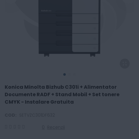
Konica Minolta Bizhub C301i + Alimentator
Documente RADF + Stand Mobil + Set tonere
CMYK - Instalare Gratuita
COD:
SETVZC301DF632
0
Recenzii
0
100
% of