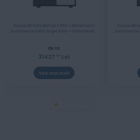
Konica Minolta Bizhub C361i + Alimentator
Konica Mino
Documente DADF Single Pass + Stand Mobil +
Documente RADF + Stand Mobil 
Set tonere CMYK - Instalare Gratuita
CMY
de la:
31427
Lei
00
Vezi mai mult