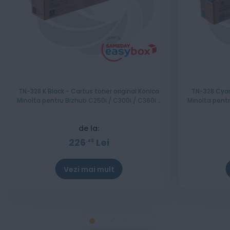
TN-328 K Black - Cartus toner original Konica
TN-328 Cyan
Minolta pentru Bizhub C250i / C300i / C360i /
Minolta pentru Bizh
C251i / C301i / C361i
de la:
226
Lei
48
Vezi mai mult