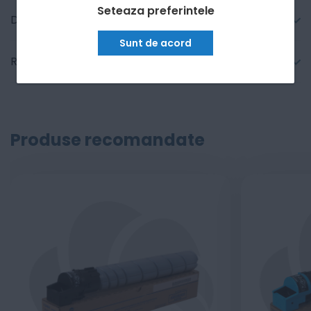
Seteaza preferintele
Detalii tehnice
Sunt de acord
Recenzii
Produse recomandate